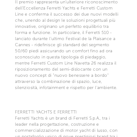
Il premio rappresenta un'ulteriore riconoscimento
dell'Eccellenza Ferretti Yachts e Ferretti Custom
Line e conferma il successo dei due nuovi modelli
che, unendo al design le soluzioni progettuali più
innovative, originano un perfetto equilibrio tra
forma e funzione. In particolare, il Ferretti 510 -
lanciato durante l'ultimo Festival de la Plaisance a
Cannes - ridefinisce gli standard del segmento
50/60 piedi assicurando un comfort fino ad ora
sconosciuto in questa tipologia di piedaggio,
mentre Ferretti Custom Line Navetta 26 realizza il
riposizionamento del semi-dislocante con un
nuovo concept di "nuovo benessere a bordo"
attraverso la combinazione di spazio, luce,
silenziosità, infotainment e rispetto per l'ambiente.
FERRETTI YACHTS E FERRETTI
Ferretti Yachts è un brand di Ferretti S.p.A., tra i
leader nella progettazione, costruzione e
commercializzazione di motor yacht di lusso, con
un portafoglio unico di nove prestigiosi brand tra i