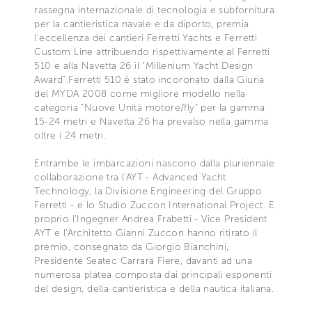
rassegna internazionale di tecnologia e subfornitura
per la cantieristica navale e da diporto, premia
l'eccellenza dei cantieri Ferretti Yachts e Ferretti
Custom Line attribuendo rispettivamente al Ferretti
510 e alla Navetta 26 il "Millenium Yacht Design
Award".Ferretti 510 è stato incoronato dalla Giuria
del MYDA 2008 come migliore modello nella
categoria "Nuove Unità motore/fly" per la gamma
15-24 metri e Navetta 26 ha prevalso nella gamma
oltre i 24 metri.
Entrambe le imbarcazioni nascono dalla pluriennale
collaborazione tra l'AYT - Advanced Yacht
Technology, la Divisione Engineering del Gruppo
Ferretti - e lo Studio Zuccon International Project. E
proprio l'Ingegner Andrea Frabetti - Vice President
AYT e l'Architetto Gianni Zuccon hanno ritirato il
premio, consegnato da Giorgio Bianchini,
Presidente Seatec Carrara Fiere, davanti ad una
numerosa platea composta dai principali esponenti
del design, della cantieristica e della nautica italiana.