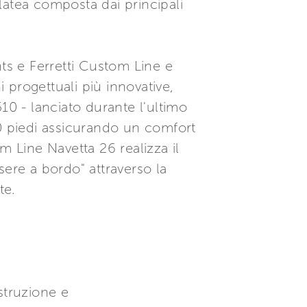
latea composta dai principali
hts e Ferretti Custom Line e
progettuali più innovative,
510 - lanciato durante l'ultimo
60 piedi assicurando un comfort
m Line Navetta 26 realizza il
re a bordo" attraverso la
te.
ostruzione e