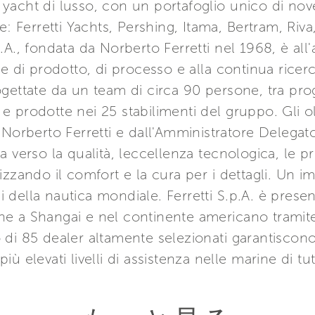
acht di lusso, con un portafoglio unico di nove 
e: Ferretti Yachts, Pershing, Itama, Bertram, Riv
A., fondata da Norberto Ferretti nel 1968, è all'
ne di prodotto, di processo e alla continua rice
ettate da un team di circa 90 persone, tra proget
 prodotte nei 25 stabilimenti del gruppo. Gli o
 Norberto Ferretti e dall'Amministratore Delegat
 verso la qualità, leccellenza tecnologica, le pre
mizzando il comfort e la cura per i dettagli. U
ci della nautica mondiale. Ferretti S.p.A. è presen
e a Shangai e nel continente americano tramite 
di 85 dealer altamente selezionati garantiscono
 più elevati livelli di assistenza nelle marine di t