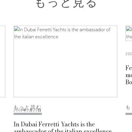
もっと見る
20
Fe
mo
Bo
もっと読む
も
2008年2月25日
In Dubai Ferretti Yachts is the
ambassador of the italian excellence