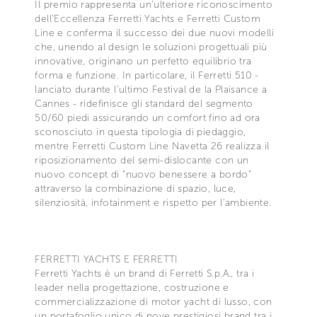
Il premio rappresenta un'ulteriore riconoscimento
dell'Eccellenza Ferretti Yachts e Ferretti Custom
Line e conferma il successo dei due nuovi modelli
che, unendo al design le soluzioni progettuali più
innovative, originano un perfetto equilibrio tra
forma e funzione. In particolare, il Ferretti 510 -
lanciato durante l'ultimo Festival de la Plaisance a
Cannes - ridefinisce gli standard del segmento
50/60 piedi assicurando un comfort fino ad ora
sconosciuto in questa tipologia di piedaggio,
mentre Ferretti Custom Line Navetta 26 realizza il
riposizionamento del semi-dislocante con un
nuovo concept di "nuovo benessere a bordo"
attraverso la combinazione di spazio, luce,
silenziosità, infotainment e rispetto per l'ambiente.
FERRETTI YACHTS E FERRETTI
Ferretti Yachts è un brand di Ferretti S.p.A., tra i
leader nella progettazione, costruzione e
commercializzazione di motor yacht di lusso, con
un portafoglio unico di nove prestigiosi brand tra i