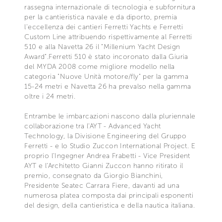
rassegna internazionale di tecnologia e subfornitura
per la cantieristica navale e da diporto, premia
l'eccellenza dei cantieri Ferretti Yachts e Ferretti
Custom Line attribuendo rispettivamente al Ferretti
510 e alla Navetta 26 il "Millenium Yacht Design
Award".Ferretti 510 è stato incoronato dalla Giuria
del MYDA 2008 come migliore modello nella
categoria "Nuove Unità motore/fly" per la gamma
15-24 metri e Navetta 26 ha prevalso nella gamma
oltre i 24 metri.
Entrambe le imbarcazioni nascono dalla pluriennale
collaborazione tra l'AYT - Advanced Yacht
Technology, la Divisione Engineering del Gruppo
Ferretti - e lo Studio Zuccon International Project. E
proprio l'Ingegner Andrea Frabetti - Vice President
AYT e l'Architetto Gianni Zuccon hanno ritirato il
premio, consegnato da Giorgio Bianchini,
Presidente Seatec Carrara Fiere, davanti ad una
numerosa platea composta dai principali esponenti
del design, della cantieristica e della nautica italiana.