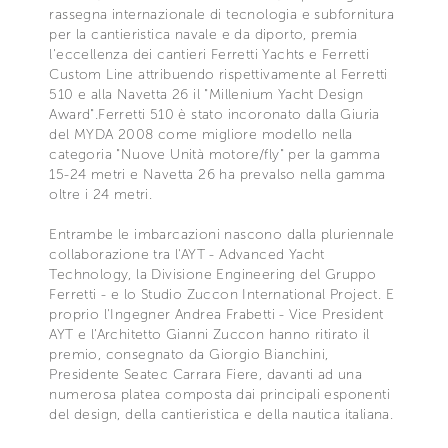
rassegna internazionale di tecnologia e subfornitura
per la cantieristica navale e da diporto, premia
l'eccellenza dei cantieri Ferretti Yachts e Ferretti
Custom Line attribuendo rispettivamente al Ferretti
510 e alla Navetta 26 il "Millenium Yacht Design
Award".Ferretti 510 è stato incoronato dalla Giuria
del MYDA 2008 come migliore modello nella
categoria "Nuove Unità motore/fly" per la gamma
15-24 metri e Navetta 26 ha prevalso nella gamma
oltre i 24 metri.
Entrambe le imbarcazioni nascono dalla pluriennale
collaborazione tra l'AYT - Advanced Yacht
Technology, la Divisione Engineering del Gruppo
Ferretti - e lo Studio Zuccon International Project. E
proprio l'Ingegner Andrea Frabetti - Vice President
AYT e l'Architetto Gianni Zuccon hanno ritirato il
premio, consegnato da Giorgio Bianchini,
Presidente Seatec Carrara Fiere, davanti ad una
numerosa platea composta dai principali esponenti
del design, della cantieristica e della nautica italiana.