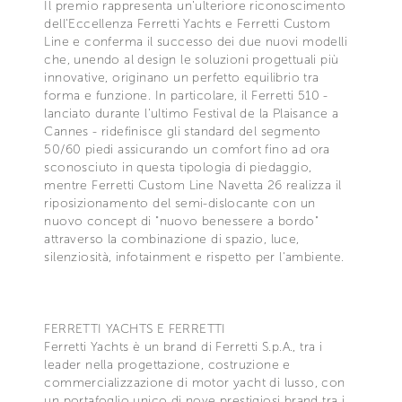
Il premio rappresenta un'ulteriore riconoscimento
dell'Eccellenza Ferretti Yachts e Ferretti Custom
Line e conferma il successo dei due nuovi modelli
che, unendo al design le soluzioni progettuali più
innovative, originano un perfetto equilibrio tra
forma e funzione. In particolare, il Ferretti 510 -
lanciato durante l'ultimo Festival de la Plaisance a
Cannes - ridefinisce gli standard del segmento
50/60 piedi assicurando un comfort fino ad ora
sconosciuto in questa tipologia di piedaggio,
mentre Ferretti Custom Line Navetta 26 realizza il
riposizionamento del semi-dislocante con un
nuovo concept di "nuovo benessere a bordo"
attraverso la combinazione di spazio, luce,
silenziosità, infotainment e rispetto per l'ambiente.
FERRETTI YACHTS E FERRETTI
Ferretti Yachts è un brand di Ferretti S.p.A., tra i
leader nella progettazione, costruzione e
commercializzazione di motor yacht di lusso, con
un portafoglio unico di nove prestigiosi brand tra i