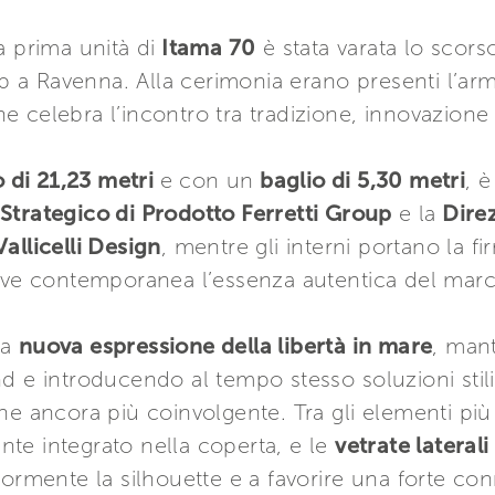
 prima unità di
Itama 70
è stata varata lo scor
up a Ravenna. Alla cerimonia erano presenti l’arm
 celebra l’incontro tra tradizione, innovazione 
o di 21,23 metri
e con un
baglio di 5,30 metri
, è
Strategico di Prodotto Ferretti Group
e la
Direz
allicelli Design
, mentre gli interni portano la f
iave contemporanea l’essenza autentica del marc
na
nuova espressione della libertà in mare
, mant
d e introducendo al tempo stesso soluzioni stili
e ancora più coinvolgente. Tra gli elementi più 
nte integrato nella coperta, e le
vetrate lateral
ormente la silhouette e a favorire una forte con