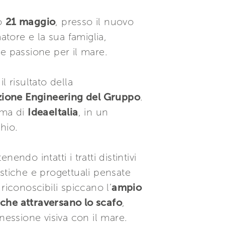
so
21 maggio
, presso il nuovo
atore e la sua famiglia,
e passione per il mare.
 il risultato della
ione Engineering del Gruppo
.
irma di
IdeaeItalia
, in un
hio.
enendo intatti i tratti distintivi
stiche e progettuali pensate
riconoscibili spiccano l’
ampio
i che attraversano lo scafo
,
nessione visiva con il mare.