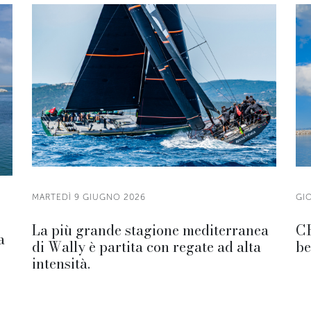
MARTEDÌ 9 GIUGNO 2026
GI
La più grande stagione mediterranea
CR
a
di Wally è partita con regate ad alta
be
intensità.