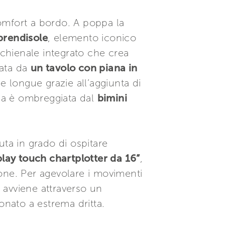
comfort a bordo. A poppa la
prendisole
, elemento iconico
schienale integrato che crea
tata da
un tavolo con piana in
e longue grazie all’aggiunta di
rea è ombreggiata dal
bimini
uta in grado di ospitare
lay touch chartplotter da 16”
,
one. Per agevolare i movimenti
a
avviene attraverso un
onato a estrema dritta.