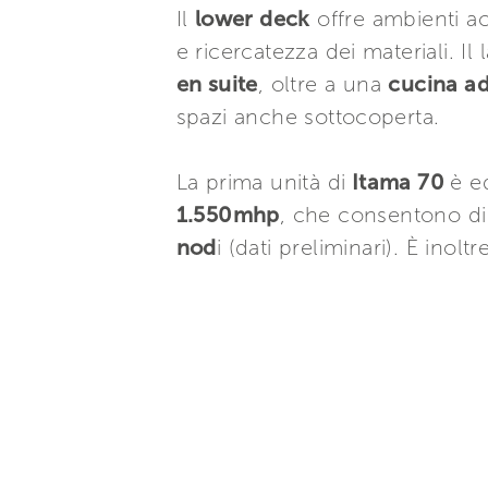
Il
lower deck
offre ambienti acc
e ricercatezza dei materiali. Il
en suite
, oltre a una
cucina a
spazi anche sottocoperta.
La prima unità di
Itama 70
è e
1.550mhp
, che consentono d
nod
i (dati preliminari). È ino