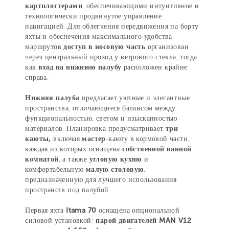
картплоттерами
, обеспечивающими интуитивное и
технологически продвинутое управление
навигацией. Для облегчения передвижения на борту
яхты и обеспечения максимального удобства
маршрутов
доступ в носовую часть
организован
через центральный проход у ветрового стекла, тогда
как
вход на нижнюю палубу
расположен крайне
справа.
Нижняя палуба
предлагает уютные и элегантные
пространства, отличающиеся балансом между
функциональностью, светом и изысканностью
материалов. Планировка предусматривает
три
каюты,
включая
мастер
-каюту в кормовой части,
каждая из которых оснащена
собственной ванной
комнатой
, а также
угловую кухню
и
комфортабельную
малую столовую
,
предназначенную для лучшего использования
пространств под палубой.
Первая яхта
Itama 70
оснащена опциональной
силовой установкой:
парой двигателей MAN V12