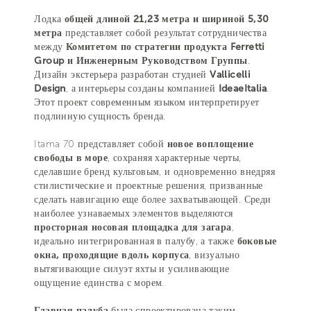
Лодка
общей длиной 21,23 метра и шириной 5,30
метра
представляет собой результат сотрудничества
между
Комитетом по стратегии продукта Ferretti
Group и Инженерным Руководством Группы
.
Дизайн экстерьера разработан студией
Vallicelli
Design
, а интерьеры созданы компанией
IdeaeItalia
.
Этот проект современным языком интерпретирует
подлинную сущность бренда.
Itama 70 представляет собой
новое воплощение
свободы в море
, сохраняя характерные черты,
сделавшие бренд культовым, и одновременно внедряя
стилистические и проектные решения, призванные
сделать навигацию еще более захватывающей. Среди
наиболее узнаваемых элементов выделяются
просторная носовая площадка для загара
,
идеально интегрированная в палубу, а также
боковые
окна, проходящие вдоль корпуса
, визуально
вытягивающие силуэт яхты и усиливающие
ощущение единства с морем.
Главная палуба
была спроектирована таким