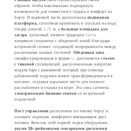
образом, чтобы максимально подчеркнуть
возможности для совместного отдыха и комфорт на
борту. В кормовой части расположена
подвижная
платформа,
способная принимать и спускать на воду
тендер длиной 3,25 м, а
большая площадка для
загара
, культовый элемент традиции Itama,
напрямую соединена с обеденной зоной благодаря
встроенной спинке, создающей непрерывность между
различными зонами гостиной.
Обеденная зона
,
сконфигурированная в форме U, дополняется
столом
с тиковой
столешницей, расположенным напротив
модуля бара с раковиной, который при помощи
добавленной подушки может трансформироваться в
шезлонг, создавая идеальное место для полного
расслабления и отдыха на море. Эта зона затенена
электрическим бимини-тентом
со встроенной
подсветкой.
Пост управления
расположен по левому борту и
оснащен сиденьем, комфортно вмещающим двух
человек. Консоль этой первой лодки оборудована
двумя 16-дюймовыми сенсорными дисплеями