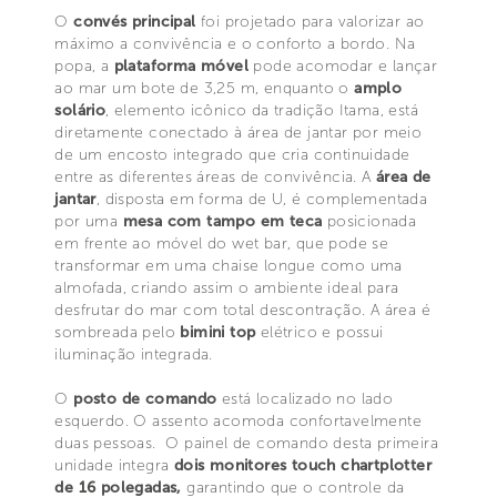
O
convés principal
foi projetado para valorizar ao
máximo a convivência e o conforto a bordo. Na
popa, a
plataforma móvel
pode acomodar e lançar
ao mar um bote de 3,25 m, enquanto o
amplo
solário
, elemento icônico da tradição Itama, está
diretamente conectado à área de jantar por meio
de um encosto integrado que cria continuidade
entre as diferentes áreas de convivência. A
área de
jantar
, disposta em forma de U, é complementada
por uma
mesa com tampo em teca
posicionada
em frente ao móvel do wet bar, que pode se
transformar em uma chaise longue como uma
almofada, criando assim o ambiente ideal para
desfrutar do mar com total descontração. A área é
sombreada pelo
bimini top
elétrico e possui
iluminação integrada.
O
posto de comando
está localizado no lado
esquerdo. O assento acomoda confortavelmente
duas pessoas. O painel de comando desta primeira
unidade integra
dois monitores touch chartplotter
de 16 polegadas,
garantindo que o controle da