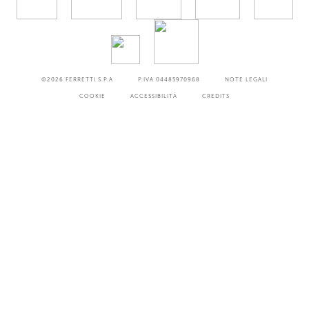
©2026
FERRETTI S.P.A
P.IVA 04485970968
NOTE LEGALI
COOKIE
ACCESSIBILITÀ
CREDITS