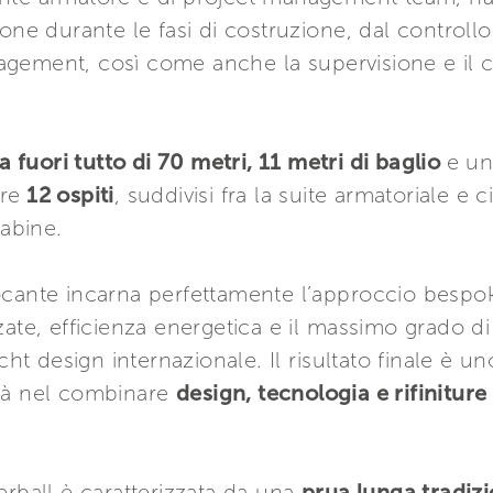
one durante le fasi di costruzione, dal controll
management, così come anche la supervisione e il
 fuori tutto di 70 metri, 11 metri di baglio
e un
re
12 ospiti
, suddivisi fra la suite armatoriale e
abine.
ocante incarna perfettamente l’approccio bespo
ate, efficienza energetica e il massimo grado di
acht design internazionale. Il risultato finale è 
lità nel combinare
design, tecnologia e rifiniture
erball è caratterizzata da una
prua lunga tradizio