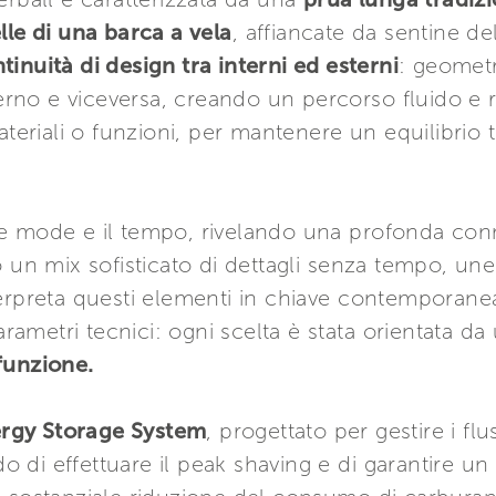
lle di una barca a vela
, affiancate da sentine d
tinuità di design tra interni ed esterni
: geometr
terno e viceversa, creando un percorso fluido e 
ateriali o funzioni, per mantenere un equilibrio 
re le mode e il tempo, rivelando una profonda co
 un mix sofisticato di dettagli senza tempo, une
erpreta questi elementi in chiave contemporanea.
parametri tecnici: ogni scelta è stata orientata d
funzione.
rgy Storage System
, progettato per gestire i fl
ado di effettuare il peak shaving e di garantire 