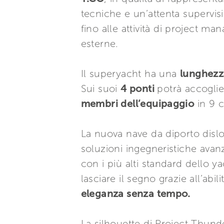
tecniche e un’attenta supervisi
fino alle attività di project 
esterne.
Il superyacht ha una
lunghezza
Sui suoi
4 ponti
potrà accoglie
membri dell’equipaggio
in 9 c
La nuova nave da diporto disl
soluzioni ingegneristiche avanz
con i più alti standard dello y
lasciare il segno grazie all’abi
eleganza senza tempo.
La silhouette di Project Thund