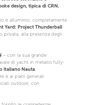
spoke design, tipica di CRN.
aio e alluminio, completamente
t Yard: Project Thunderball
 privata, alla presenza degli
N
– con la sua grande
ale di yacht in metallo fully-
o italiano Nauta
.
e e ai piani generali
ociali outdoor, con
a fornito le competenze