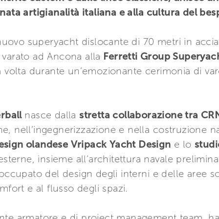
ata artigianalità italiana e alla cultura del be
ovo superyacht dislocante di 70 metri in acci
 varato ad Ancona alla
Ferretti Group Superyach
a volta durante un’emozionante cerimonia di varo
rball
nasce dalla
stretta collaborazione tra CR
, nell’ingegnerizzazione e nella costruzione nav
design olandese Vripack Yacht Design
e lo
studi
esterne, insieme all’architettura navale preliminar
occupato del design degli interni e delle aree s
mfort e al flusso degli spazi.
ntante armatore e di project management team, h