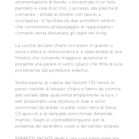
strumentazione di bordo, concentrata in un solo
pannello a vista d'occhio. L'accesso alla plancia di
comando - dotata di dinette con tavolo a
scomparsa - è facilitata da due portelloni esterni
che consentono all'equipaggio di raggiungere i
comandi senza disturbare gli ospiti nel living.
La cucina, laccata chiara con piano in granito e
zona cottura in vetroceramica, è stata dotata di una
finestra che consente maggiore aerazione e
presenta una parete in vetro opaco che filtra la luce
proveniente dal portellone esterno.
Sottocoperta, le cabine del Ferretti 731 hanno le
pareti rivestite di tessuto chiaro e fanno da cornice
alle vetrate dalle quali entra ampiamente la luce. I
letti presentano una struttura in teak e sono
sormontati da testate in pelle color terra di Siena.
Gli specchi e le lampade sono firmati Artemide,
mentre i bagni si contraddistinguono per la
presenza del lavandino ovale e dei sanitari sospesi.
FERRETTI YACHTS dedica una cura particolare alla