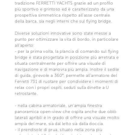
tradizione FERRETTI YACHTS grazie ad un profilo
più sportivo e grintoso ed è caratterizzato da una
prospettiva simmetrica rispetto all'asse centrale
della barca, sia negli interni che sul flying bridge.
Diverse soluzioni innovative sono state messe a
punto per ottimizzare la vita di bordo, in particolare
all'aperto:
- per la prima volta, la plancia di comando sul flying
bridge è stata progettata in posizione più arretrata e
situata centralmente per offrire una visuale di
navigazione e di manovra più ampia. Inoltre il sedile
di guida, girevole a 360°, permette all'armatore del
Ferretti 731 di ruotare per condividere i momenti di
relax con i propri ospiti, seduti sulla dinette a U
retrostante.
- nella cabina armatoriale, un'ampia finestra
panoramica open-view che ospita anche due oblò
laterali apribili è in grado di offrire una visuale molto
ampia del mare, sia dal letto sia dalla doccia.
- il prendisole di prua, situato nella zona più