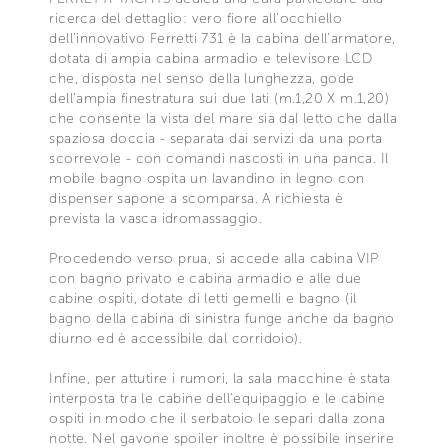
ricerca del dettaglio: vero fiore all'occhiello
dell'innovativo Ferretti 731 è la cabina dell'armatore,
dotata di ampia cabina armadio e televisore LCD
che, disposta nel senso della lunghezza, gode
dell'ampia finestratura sui due lati (m.1,20 X m.1,20)
che consente la vista del mare sia dal letto che dalla
spaziosa doccia - separata dai servizi da una porta
scorrevole - con comandi nascosti in una panca. Il
mobile bagno ospita un lavandino in legno con
dispenser sapone a scomparsa. A richiesta è
prevista la vasca idromassaggio.
Procedendo verso prua, si accede alla cabina VIP
con bagno privato e cabina armadio e alle due
cabine ospiti, dotate di letti gemelli e bagno (il
bagno della cabina di sinistra funge anche da bagno
diurno ed è accessibile dal corridoio).
Infine, per attutire i rumori, la sala macchine è stata
interposta tra le cabine dell'equipaggio e le cabine
ospiti in modo che il serbatoio le separi dalla zona
notte. Nel gavone spoiler inoltre è possibile inserire