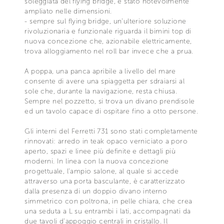
soleggiata del flying bridge, è stato notevolmente
ampliato nelle dimensioni.
- sempre sul flying bridge, un'ulteriore soluzione
rivoluzionaria e funzionale riguarda il bimini top di
nuova concezione che, azionabile elettricamente,
trova alloggiamento nel roll bar invece che a prua.
A poppa, una panca apribile a livello del mare
consente di avere una spiaggetta per sdraiarsi al
sole che, durante la navigazione, resta chiusa.
Sempre nel pozzetto, si trova un divano prendisole
ed un tavolo capace di ospitare fino a otto persone.
Gli interni del Ferretti 731 sono stati completamente
rinnovati: arredo in teak opaco verniciato a poro
aperto, spazi e linee più definite e dettagli più
moderni. In linea con la nuova concezione
progettuale, l'ampio salone, al quale si accede
attraverso una porta basculante, è caratterizzato
dalla presenza di un doppio divano interno
simmetrico con poltrona, in pelle chiara, che crea
una seduta a L su entrambi i lati, accompagnati da
due tavoli d'appoggio centrali in cristallo. Il