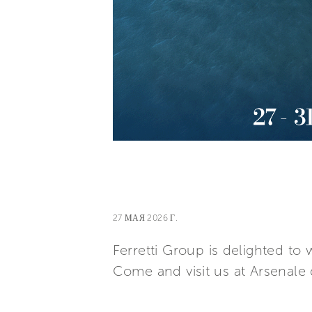
27 МАЯ 2026 Г.
Ferretti Group is delighted t
Come and visit us at Arsenale d