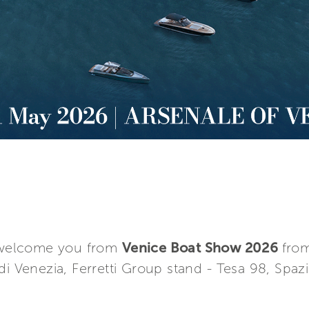
o welcome you from
Venice Boat Show 2026
from
i Venezia, Ferretti Group stand ­- Tesa 98, Spazi