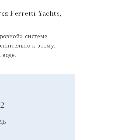
ся Ferretti Yachts,
тровной» системе
олнительно к этому,
 воде.
2
m
ДЬ