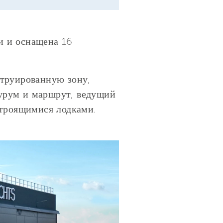
и и оснащена 16
струированную зону,
урум и маршрут, ведущий
строящимися лодками.