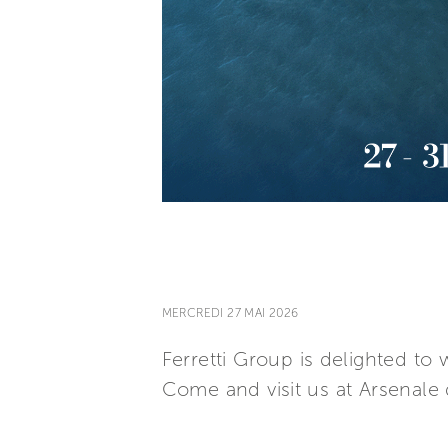
MERCREDI 27 MAI 2026
Ferretti Group is delighted t
Come and visit us at Arsenale d