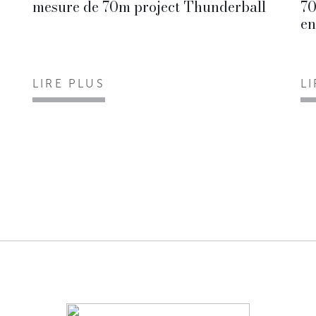
mesure de 70m project Thunderball
70
en
LIRE PLUS
L