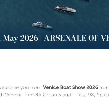
o welcome you from
Venice Boat Show 2026
from
i Venezia, Ferretti Group stand ­- Tesa 98, Spazi