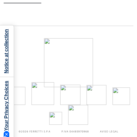
Notice at collection
Your Privacy Choices
©2026
FERRETTI S.P.A
P.IVA 04485970968
AVISO LEGAL