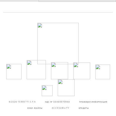
©2026
FERRETTI S.P.A
НДС № 04485970968
ПРАВОВАЯ ИНФОРМАЦИЯ
КУКИ-ФАЙЛЫ
ACCESSIBILITY
КРЕДИТЫ