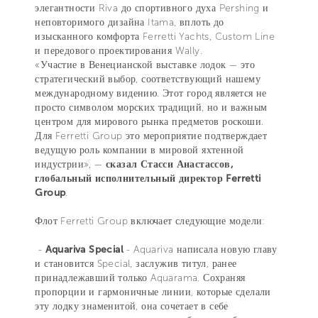
элегантности Riva до спортивного духа Pershing и
неповторимого дизайна Itama, вплоть до
изысканного комфорта Ferretti Yachts, Custom Line
и передового проектирования Wally.
«Участие в Венецианской выставке лодок — это
стратегический выбор, соответствующий нашему
международному видению. Этот город является не
просто символом морских традиций, но и важным
центром для мирового рынка предметов роскоши.
Для Ferretti Group это мероприятие подтверждает
ведущую роль компании в мировой яхтенной
индустрии», —
сказал Стасси Анастассов,
глобальный исполнительный директор Ferretti
Group
.
Флот Ferretti Group включает следующие модели:
-
Aquariva Special
- Aquariva написала новую главу
и становится Special, заслужив титул, ранее
принадлежавший только Aquarama. Сохраняя
пропорции и гармоничные линии, которые сделали
эту лодку знаменитой, она сочетает в себе