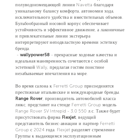
полуводоизмещающей линии Navetta благодаря
уникальному балансу комфорта, автономии хода,
исключительного удобства и вместительных объемов.
Бульбообразный носовой корпус обеспечивает
устойчивость и эффективное движение, а лаконичные
и привлекательные линии экстерьера
интерпретируют неподвластную времени эстетику
бренда.
-
wallypower58
- прекрасные ходовые качества и
идеальная маневренность сочетаются с особой
эстетикой Wally, предлагая гостям поистине
незабываемые впечатления на море.
Во время салона к Ferretti Group присоединятся
престижные итальянские и международные бренды.
Range Rover
, производитель автомобилей класса
люкс, представит на стенде Ferretti Group модель
Range Rover SV Intrepid - 3.0 550 л.с. Также будет
присутствовать фирма
Flexjet
, ведущий
представитель бизнес-авиации и партнер Ferretti
Group с 2024 года. Flexjet разделяет стремление
Группы к выдающимся эксплуатационным