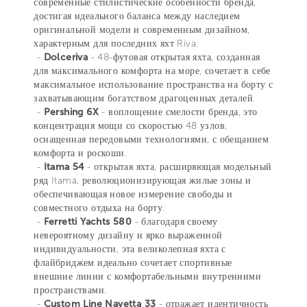
современные стилистические особенности бренда,
достигая идеального баланса между наследием
оригинальной модели и современным дизайном,
характерным для последних яхт Riva.
-
Dolceriva
- 48-футовая открытая яхта, созданная
для максимального комфорта на море, сочетает в себе
максимальное использование пространства на борту с
захватывающим богатством драгоценных деталей.
-
Pershing 6X
- воплощение смелости бренда, это
концентрация мощи со скоростью 48 узлов,
оснащенная передовыми технологиями, с обещанием
комфорта и роскоши.
-
Itama 54
- открытая яхта, расширяющая модельный
ряд Itama, революционизирующая жилые зоны и
обеспечивающая новое измерение свободы и
совместного отдыха на борту.
-
Ferretti Yachts 580
- благодаря своему
невероятному дизайну и ярко выраженной
индивидуальности, эта великолепная яхта с
флайбриджем идеально сочетает спортивные
внешние линии с комфортабельными внутренними
пространствами.
-
Custom Line Navetta 33
- отражает идентичность