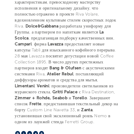
характеристикам, превосходному мастерству
исполнения и оригинальному дизайну, что
полностью отражено в проекте Riva Volare,
вдохновленном культовым стилем скоростных лодок
Riva.
Dolce&Gabbana
разработала униформу для
Группы, а партнером по напиткам является
La
Scolca
, предлагающая подборку качественных вин,
Campari
; фирма
Lavazza
предоставляет новые
капсулы Tablì для изысканного кофейного перерыва.
28 мая Lavazza посвятит дегустации новой Coffee
Collection 1895. В число других престижных
партнеров входят
Bang & Olufsen
с акустическими
системами Riva,
Atelier Rebul
, поставляющий
диффузоры ароматов и средства для мытья,
Limentani
,
Venini
, производители светильников из
муранского стекла,
Gritti Palace
с Riva Destination,
Zimmer + Rohde, Seabob
и
Torello
. Завершают
список
Frette
, предоставившая текстильный декор на
борту Custom Line Navetta 33, и
Zanta
,
установившая свой эксклюзивный рояль Nemo в
одном из лаунжей стенда Ferretti Group.
Facebook
X
LinkedIn
Telegram
Pinterest