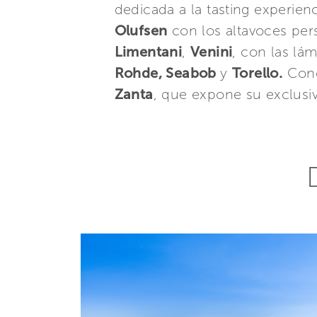
dedicada a la tasting experien
Olufsen
con los altavoces per
Limentani
,
Venini
, con las lá
Rohde, Seabob
y
Torello.
Concl
Zanta
, que expone su exclusi