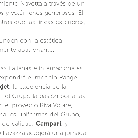
miento Navetta a través de un
cios y volúmenes generosos. El
ras que las líneas exteriores,
unden con la estética
almente apasionante.
s italianas e internacionales.
, expondrá el modelo Range
xjet
, la excelencia de la
n el Grupo la pasión por altas
n el proyecto Riva Volare,
rma los uniformes del Grupo,
s de calidad,
Campari
, y
o Lavazza acogerá una jornada