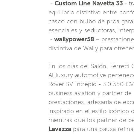
-
Custom Line Navetta 33
- t
equilibrio distintivo entre co
casco con bulbo de proa garant
esenciales y seductoras, inter
-
wallypower58
– prestacione
distintiva de Wally para ofrec
En los días del Salón, Ferrett
Al luxury automotive pertene
Rover SV Intrepid - 3.0 550 CV
business aviation y partner de
prestaciones, artesanía de exc
inspirado en el estilo icónic
mientras que los partner de 
Lavazza
para una pausa refina