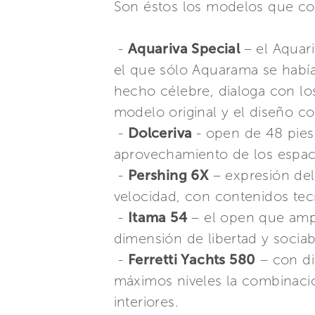
Son éstos los modelos que co
-
Aquariva Special
– el Aquar
el que sólo Aquarama se había 
hecho célebre, dialoga con los
modelo original y el diseño c
-
Dolceriva
- open de 48 pies
aprovechamiento de los espac
-
Pershing 6X
– expresión del
velocidad, con contenidos te
-
Itama 54
– el open que ampl
dimensión de libertad y sociab
-
Ferretti Yachts 580
– con di
máximos niveles la combinación
interiores.