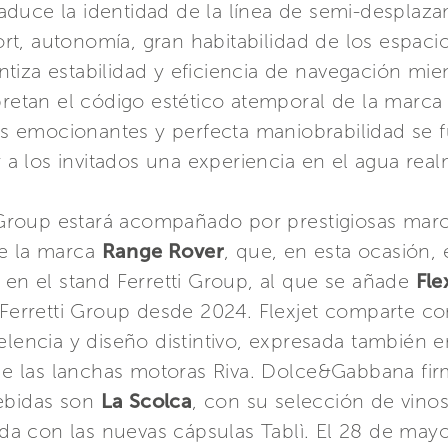
raduce la identidad de la línea de semi-desplaza
nfort, autonomía, gran habitabilidad de los espa
iza estabilidad y eficiencia de navegación mient
pretan el código estético atemporal de la marca
s emocionantes y perfecta maniobrabilidad se f
er a los invitados una experiencia en el agua re
i Group estará acompañado por prestigiosas marca
ce la marca
Range Rover
, que, en esta ocasión
 en el stand Ferretti Group, al que se añade
Fle
 Ferretti Group desde 2024. Flexjet comparte co
elencia y diseño distintivo, expresada también e
o de las lanchas motoras Riva. Dolce&Gabbana fi
bebidas son
La Scolca
, con su selección de vino
da con las nuevas cápsulas Tablì. El 28 de may