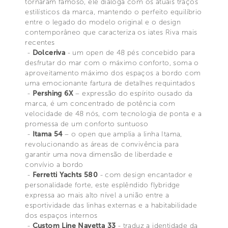
tornaram famoso, ele dialoga com os atuais traços
estilísticos da marca, mantendo o perfeito equilíbrio
entre o legado do modelo original e o design
contemporâneo que caracteriza os iates Riva mais
recentes
-
Dolceriva
- um open de 48 pés concebido para
desfrutar do mar com o máximo conforto, soma o
aproveitamento máximo dos espaços a bordo com
uma emocionante fartura de detalhes requintados
-
Pershing 6X
– expressão do espírito ousado da
marca, é um concentrado de potência com
velocidade de 48 nós, com tecnologia de ponta e a
promessa de um conforto suntuoso
-
Itama 54
– o open que amplia a linha Itama,
revolucionando as áreas de convivência para
garantir uma nova dimensão de liberdade e
convívio a bordo
-
Ferretti Yachts 580
- com design encantador e
personalidade forte, este esplêndido flybridge
expressa ao mais alto nível a união entre a
esportividade das linhas externas e a habitabilidade
dos espaços internos
-
Custom Line Navetta 33
- traduz a identidade da