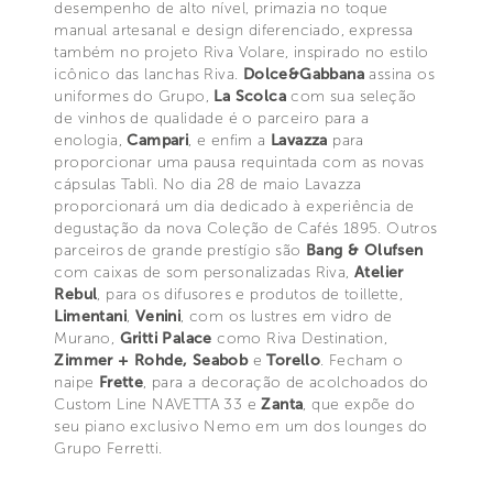
desempenho de alto nível, primazia no toque
manual artesanal e design diferenciado, expressa
também no projeto Riva Volare, inspirado no estilo
icônico das lanchas Riva.
Dolce&Gabbana
assina os
uniformes do Grupo,
La Scolca
com sua seleção
de vinhos de qualidade é o parceiro para a
enologia,
Campari
, e enfim a
Lavazza
para
proporcionar uma pausa requintada com as novas
cápsulas Tablì. No dia 28 de maio Lavazza
proporcionará um dia dedicado à experiência de
degustação da nova Coleção de Cafés 1895. Outros
parceiros de grande prestígio são
Bang & Olufsen
com caixas de som personalizadas Riva,
Atelier
Rebul
, para os difusores e produtos de toillette,
Limentani
,
Venini
, com os lustres em vidro de
Murano,
Gritti Palace
como Riva Destination,
Zimmer + Rohde, Seabob
e
Torello
. Fecham o
naipe
Frette
, para a decoração de acolchoados do
Custom Line NAVETTA 33 e
Zanta
, que expõe do
seu piano exclusivo Nemo em um dos lounges do
Grupo Ferretti.