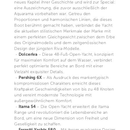
neues Kapitel ihrer Geschichte und wird zur Special:
eine Auszeichnung, die zuvor ausschließlich der
Aquarama vorbehalten war. Getreu den
Proportionen und harmonischen Linien, die dieses
Boot berühmt gemacht haben, verbindet die Yacht
die aktuellen stilistischen Merkmale der Marke mit
einem perfekten Gleichgewicht zwischen dem Erbe
des Originalmodells und dem zeitgenössischen
Design der jüngsten Riva-Modelle.
-
Dolceriva
– Diese 48-Fuß-Open-Yacht, konzipiert
für maximalen Komfort auf dem Wasser, verbindet
perfekt optimierte Bereiche an Bord mit einer
Vielzahl exquisiter Details.
-
Pershing 6X
– Als Ausdruck des markentypisch
kompromisslosen Charakters erreicht dieses
Kraftpaket Geschwindigkeiten von bis zu 48 Knoten
und vereint modernste Technologie mit
außergewöhnlichem Komfort.
-
Itama 54
– Die Open-Yacht erweitert die Itama
Range und revolutioniert die Lebensbereiche an
Bord, um eine neue Dimension von Freiheit und
Geselligkeit zu schaffen.
-
Ferretti Yachts 580
– Mit ihrem markanten Design