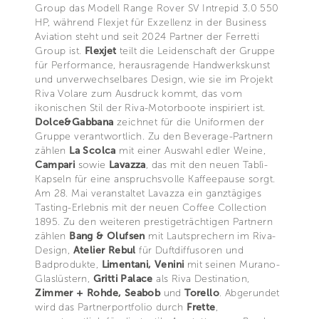
Group das Modell Range Rover SV Intrepid 3.0 550
HP, während Flexjet für Exzellenz in der Business
Aviation steht und seit 2024 Partner der Ferretti
Group ist.
Flexjet
teilt die Leidenschaft der Gruppe
für Performance, herausragende Handwerkskunst
und unverwechselbares Design, wie sie im Projekt
Riva Volare zum Ausdruck kommt, das vom
ikonischen Stil der Riva-Motorboote inspiriert ist.
Dolce&Gabbana
zeichnet für die Uniformen der
Gruppe verantwortlich. Zu den Beverage-Partnern
zählen
La Scolca
mit einer Auswahl edler Weine,
Campari
sowie
Lavazza
, das mit den neuen Tablì-
Kapseln für eine anspruchsvolle Kaffeepause sorgt.
Am 28. Mai veranstaltet Lavazza ein ganztägiges
Tasting-Erlebnis mit der neuen Coffee Collection
1895. Zu den weiteren prestigeträchtigen Partnern
zählen
Bang & Olufsen
mit Lautsprechern im Riva-
Design,
Atelier Rebul
für Duftdiffusoren und
Badprodukte,
Limentani, Venini
mit seinen Murano-
Glaslüstern,
Gritti Palace
als Riva Destination,
Zimmer + Rohde,
Seabob
und
Torello
. Abgerundet
wird das Partnerportfolio durch
Frette
,