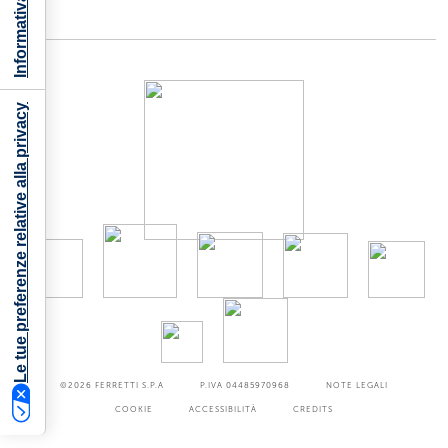
Le tue preferenze relative alla privacy
©2026
FERRETTI S.P.A
P.IVA 04485970968
NOTE LEGALI
COOKIE
ACCESSIBILITÀ
CREDITS