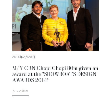
2014年2月28日
M/Y CRN Chopi Chopi 80m given an
award at the "SHOWBOATS DESIGN
AWARDS 2014"
もっと読む