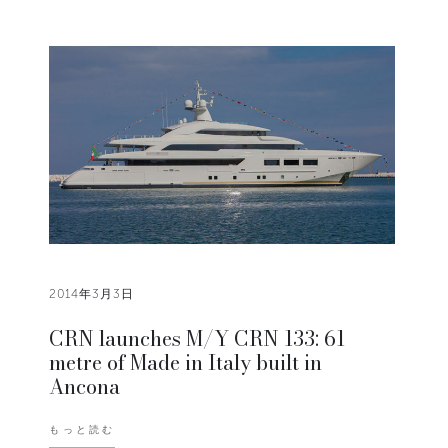
2014年3月3日
CRN launches M/Y CRN 133: 61
metre of Made in Italy built in
Ancona
もっと読む