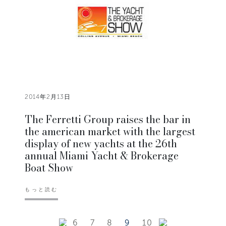
2014年2月13日
The Ferretti Group raises the bar in
the american market with the largest
display of new yachts at the 26th
annual Miami Yacht & Brokerage
Boat Show
もっと読む
6
7
8
9
10