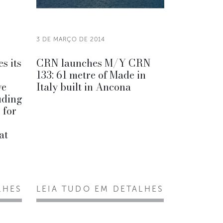
3 DE MARÇO DE 2014
s its
CRN launches M/Y CRN
133: 61 metre of Made in
ve
Italy built in Ancona
luding
 for
at
LHES
LEIA TUDO EM DETALHES