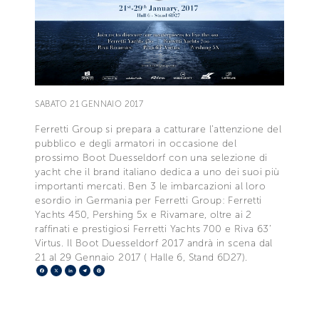
SABATO 21 GENNAIO 2017
Ferretti Group si prepara a catturare l’attenzione del
pubblico e degli armatori in occasione del
prossimo Boot Duesseldorf con una selezione di
yacht che il brand italiano dedica a uno dei suoi più
importanti mercati. Ben 3 le imbarcazioni al loro
esordio in Germania per Ferretti Group: Ferretti
Yachts 450, Pershing 5x e Rivamare, oltre ai 2
raffinati e prestigiosi Ferretti Yachts 700 e Riva 63’
Virtus. Il Boot Duesseldorf 2017 andrà in scena dal
21 al 29 Gennaio 2017 ( Halle 6, Stand 6D27).
Facebook
X
LinkedIn
Telegram
Pinterest