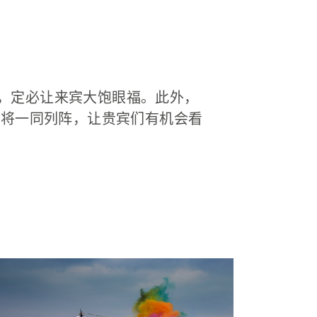
夫首秀，定必让来宾大饱眼福。此外，
us)也将一同列阵，让贵宾们有机会看