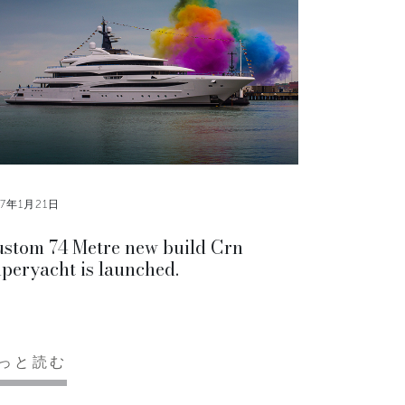
17年1月21日
stom 74 Metre new build Crn
peryacht is launched.
っと読む