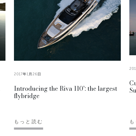
20
2017年1月26日
Cu
d
Introducing the Riva 110’: the largest
Su
flybridge
もっと読む
も