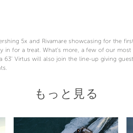
ershing 5x and Rivamare showcasing for the first
nly in for a treat. What’s more, a few of our mo
a 63’ Virtus will also join the line-up giving gue
ts.
もっと見る