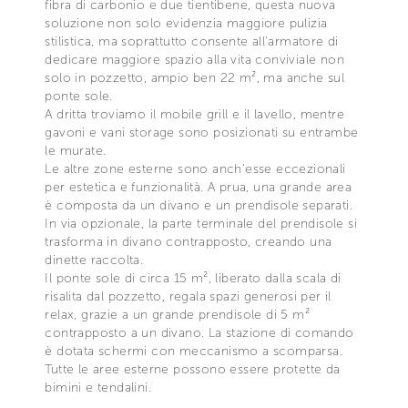
fibra di carbonio e due tientibene, questa nuova
soluzione non solo evidenzia maggiore pulizia
stilistica, ma soprattutto consente all’armatore di
dedicare maggiore spazio alla vita conviviale non
solo in pozzetto, ampio ben 22 m², ma anche sul
ponte sole.
A dritta troviamo il mobile grill e il lavello, mentre
gavoni e vani storage sono posizionati su entrambe
le murate.
Le altre zone esterne sono anch’esse eccezionali
per estetica e funzionalità. A prua, una grande area
è composta da un divano e un prendisole separati.
In via opzionale, la parte terminale del prendisole si
trasforma in divano contrapposto, creando una
dinette raccolta.
Il ponte sole di circa 15 m², liberato dalla scala di
risalita dal pozzetto, regala spazi generosi per il
relax, grazie a un grande prendisole di 5 m²
contrapposto a un divano. La stazione di comando
è dotata schermi con meccanismo a scomparsa.
Tutte le aree esterne possono essere protette da
bimini e tendalini.