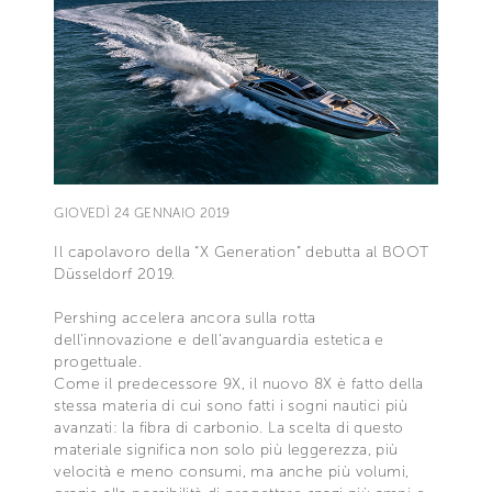
GIOVEDÌ 24 GENNAIO 2019
Il capolavoro della “X Generation” debutta al BOOT
Düsseldorf 2019.
Pershing accelera ancora sulla rotta
dell’innovazione e dell’avanguardia estetica e
progettuale.
Come il predecessore 9X, il nuovo 8X è fatto della
stessa materia di cui sono fatti i sogni nautici più
avanzati: la fibra di carbonio. La scelta di questo
materiale significa non solo più leggerezza, più
velocità e meno consumi, ma anche più volumi,