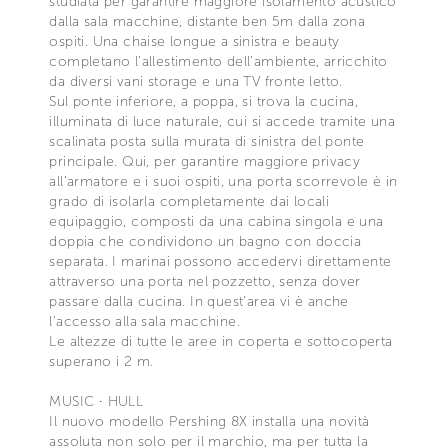
studiata per garantire maggiore isolamento acustico
dalla sala macchine, distante ben 5m dalla zona
ospiti. Una chaise longue a sinistra e beauty
completano l’allestimento dell’ambiente, arricchito
da diversi vani storage e una TV fronte letto.
Sul ponte inferiore, a poppa, si trova la cucina,
illuminata di luce naturale, cui si accede tramite una
scalinata posta sulla murata di sinistra del ponte
principale. Qui, per garantire maggiore privacy
all’armatore e i suoi ospiti, una porta scorrevole è in
grado di isolarla completamente dai locali
equipaggio, composti da una cabina singola e una
doppia che condividono un bagno con doccia
separata. I marinai possono accedervi direttamente
attraverso una porta nel pozzetto, senza dover
passare dalla cucina. In quest’area vi è anche
l’accesso alla sala macchine.
Le altezze di tutte le aree in coperta e sottocoperta
superano i 2 m.
MUSIC ∙ HULL
Il nuovo modello Pershing 8X installa una novità
assoluta non solo per il marchio, ma per tutta la