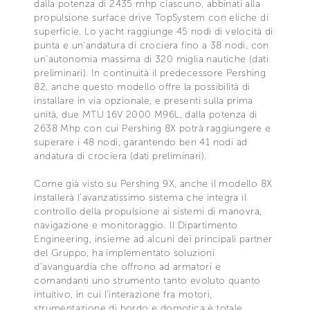
dalla potenza di 2435 mhp ciascuno, abbinati alla
propulsione surface drive TopSystem con eliche di
superficie. Lo yacht raggiunge 45 nodi di velocità di
punta e un’andatura di crociera fino a 38 nodi, con
un’autonomia massima di 320 miglia nautiche (dati
preliminari). In continuità il predecessore Pershing
82, anche questo modello offre la possibilità di
installare in via opzionale, e presenti sulla prima
unità, due MTU 16V 2000 M96L, dalla potenza di
2638 Mhp con cui Pershing 8X potrà raggiungere e
superare i 48 nodi, garantendo ben 41 nodi ad
andatura di crociera (dati preliminari).
Come già visto su Pershing 9X, anche il modello 8X
installerà l’avanzatissimo sistema che integra il
controllo della propulsione ai sistemi di manovra,
navigazione e monitoraggio. Il Dipartimento
Engineering, insieme ad alcuni dei principali partner
del Gruppo, ha implementato soluzioni
d’avanguardia che offrono ad armatori e
comandanti uno strumento tanto evoluto quanto
intuitivo, in cui l’interazione fra motori,
strumentazione di bordo e domotica è totale.