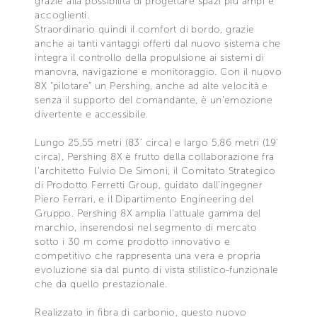
grazie alla possibilità di progettare spazi più ampi e
accoglienti.
Straordinario quindi il comfort di bordo, grazie
anche ai tanti vantaggi offerti dal nuovo sistema che
integra il controllo della propulsione ai sistemi di
manovra, navigazione e monitoraggio. Con il nuovo
8X “pilotare” un Pershing, anche ad alte velocità e
senza il supporto del comandante, è un’emozione
divertente e accessibile.
Lungo 25,55 metri (83’ circa) e largo 5,86 metri (19’
circa), Pershing 8X è frutto della collaborazione fra
l’architetto Fulvio De Simoni, il Comitato Strategico
di Prodotto Ferretti Group, guidato dall’ingegner
Piero Ferrari, e il Dipartimento Engineering del
Gruppo. Pershing 8X amplia l’attuale gamma del
marchio, inserendosi nel segmento di mercato
sotto i 30 m come prodotto innovativo e
competitivo che rappresenta una vera e propria
evoluzione sia dal punto di vista stilistico-funzionale
che da quello prestazionale.
Realizzato in fibra di carbonio, questo nuovo