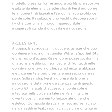
modello presenta forme ancora più filanti e sportive
esaltate da elementi caratteristici di Pershing come
le imponenti ali laterali e l’aerodinamico profilo del
ponte sole. Il risultato è uno yacht categoria sport-
fly che combina in modo impareggiabile
insuperabili standard di qualità e innovazione.
AREE ESTERNE
A poppa, la spiaggetta introduce al garage che può
contenere fino a un jet tender Williams Sportjet 345
e una moto d’acqua. Risalendo in pozzetto, domina
una zona allestita con sun pad e, di fronte, dinette
con divano e tavolino che, su richiesta, si abbassa
elettricamente e può diventare una seconda area
relax. Sulla sinistra, Pershing presenta la prima
innovazione distintiva e caratterizzante di questo
nuovo 8X: la scala di accesso al ponte sole è
integrata nella tipica ala laterale Pershing, che
diventa così un elemento funzionale oltre che
estetico. Composta da scalini in acciaio verniciato
nero rivestiti in teak, incorniciati da un montante in