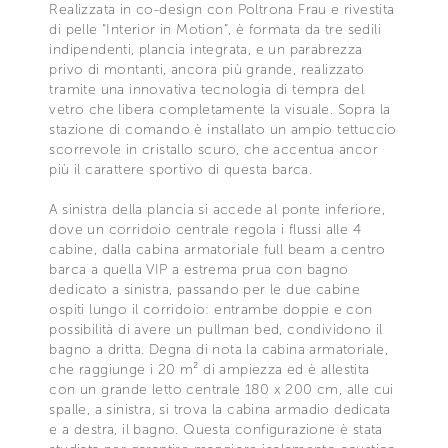
Realizzata in co-design con Poltrona Frau e rivestita
di pelle “Interior in Motion”, è formata da tre sedili
indipendenti, plancia integrata, e un parabrezza
privo di montanti, ancora più grande, realizzato
tramite una innovativa tecnologia di tempra del
vetro che libera completamente la visuale. Sopra la
stazione di comando è installato un ampio tettuccio
scorrevole in cristallo scuro, che accentua ancor
più il carattere sportivo di questa barca.
A sinistra della plancia si accede al ponte inferiore,
dove un corridoio centrale regola i flussi alle 4
cabine, dalla cabina armatoriale full beam a centro
barca a quella VIP a estrema prua con bagno
dedicato a sinistra, passando per le due cabine
ospiti lungo il corridoio: entrambe doppie e con
possibilità di avere un pullman bed, condividono il
bagno a dritta. Degna di nota la cabina armatoriale,
che raggiunge i 20 m² di ampiezza ed è allestita
con un grande letto centrale 180 x 200 cm, alle cui
spalle, a sinistra, si trova la cabina armadio dedicata
e a destra, il bagno. Questa configurazione è stata