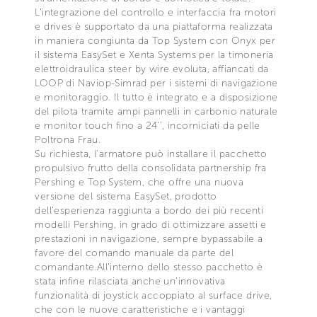
L’integrazione del controllo e interfaccia fra motori
e drives è supportato da una piattaforma realizzata
in maniera congiunta da Top System con Onyx per
il sistema EasySet e Xenta Systems per la timoneria
elettroidraulica steer by wire evoluta, affiancati da
LOOP di Naviop-Simrad per i sistemi di navigazione
e monitoraggio. Il tutto è integrato e a disposizione
del pilota tramite ampi pannelli in carbonio naturale
e monitor touch fino a 24’’, incorniciati da pelle
Poltrona Frau.
Su richiesta, l’armatore può installare il pacchetto
propulsivo frutto della consolidata partnership fra
Pershing e Top System, che offre una nuova
versione del sistema EasySet, prodotto
dell’esperienza raggiunta a bordo dei più recenti
modelli Pershing, in grado di ottimizzare assetti e
prestazioni in navigazione, sempre bypassabile a
favore del comando manuale da parte del
comandante.All’interno dello stesso pacchetto è
stata infine rilasciata anche un’innovativa
funzionalità di joystick accoppiato al surface drive,
che con le nuove caratteristiche e i vantaggi