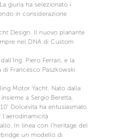
La giuria ha selezionato i
enendo in considerazione
cht Design. Il nuovo planante
a sempre nel DNA di Custom
ll’Ing. Piero Ferrari, e la
ma di Francesco Paszkowski
yling Motor Yacht. Nato dalla
 insieme a Sergio Beretta,
110’ Dolcevita ha entusiasmato
r l’aerodinamicità
llo. In linea con l’heritage del
lybridge un modello di