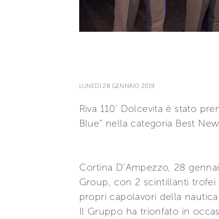
LUNEDÌ 28 GENNAIO 2019
Riva 110’ Dolcevita è stato pre
Blue” nella categoria Best Ne
Cortina D’Ampezzo, 28 gennaio 
Group, con 2 scintillanti trofe
propri capolavori della nautica
Il Gruppo ha trionfato in occa