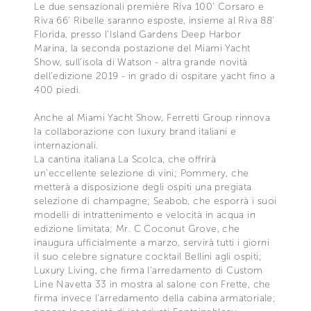
Le due sensazionali première Riva 100’ Corsaro e
Riva 66’ Ribelle saranno esposte, insieme al Riva 88’
Florida, presso l'Island Gardens Deep Harbor
Marina, la seconda postazione del Miami Yacht
Show, sull'isola di Watson - altra grande novità
dell’edizione 2019 - in grado di ospitare yacht fino a
400 piedi.
Anche al Miami Yacht Show, Ferretti Group rinnova
la collaborazione con luxury brand italiani e
internazionali.
La cantina italiana La Scolca, che offrirà
un’eccellente selezione di vini; Pommery, che
metterà a disposizione degli ospiti una pregiata
selezione di champagne; Seabob, che esporrà i suoi
modelli di intrattenimento e velocità in acqua in
edizione limitata; Mr. C Coconut Grove, che
inaugura ufficialmente a marzo, servirà tutti i giorni
il suo celebre signature cocktail Bellini agli ospiti;
Luxury Living, che firma l’arredamento di Custom
Line Navetta 33 in mostra al salone con Frette, che
firma invece l’arredamento della cabina armatoriale;