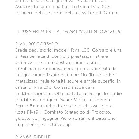
ancora la società di jet privati Fontainebleau
Aviation; lo storico partner Poltrona Frau; Slam,
fornitore delle uniformi della crew Ferretti Group.
LE “USA PREMIÈRE” AL “MIAMI YACHT SHOW” 2019:
RIVA 100’ CORSARO
Erede degli storici modelli Riva, 100’ Corsaro è una
sintesi perfetta di comfort, prestazioni, stile e
sicurezza. Le sue maestose dimensioni si
combinano armoniosamente con la sportività del
design, caratterizzato da un profilo filante, colori
metallizzati nelle tonalità scure e ampie superfici in
cristallo. Riva 100’ Corsaro nasce dalla
collaborazione fra Officina Italiana Design, lo studio
fondato dal designer Mauro Micheli insieme a
Sergio Beretta (che disegna in esclusiva l’intera
flotta Riva9, il Comitato Strategico di Prodotto,
guidato dell’ingegner Piero Ferrari, e il Direzione
Engineering Ferretti Group.
RIVA 66’ RIBELLE