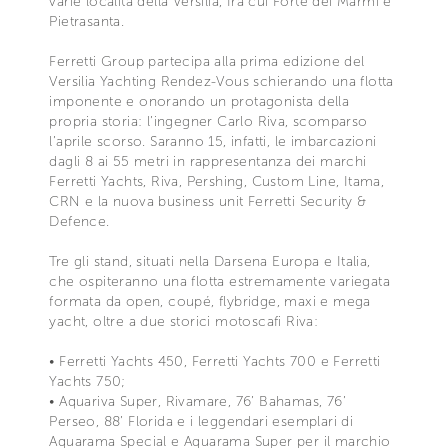
varie località della Versilia, fra cui Forte dei Marmi e
Pietrasanta.
Ferretti Group partecipa alla prima edizione del
Versilia Yachting Rendez-Vous schierando una flotta
imponente e onorando un protagonista della
propria storia: l’ingegner Carlo Riva, scomparso
l’aprile scorso. Saranno 15, infatti, le imbarcazioni
dagli 8 ai 55 metri in rappresentanza dei marchi
Ferretti Yachts, Riva, Pershing, Custom Line, Itama,
CRN e la nuova business unit Ferretti Security &
Defence.
Tre gli stand, situati nella Darsena Europa e Italia,
che ospiteranno una flotta estremamente variegata
formata da open, coupé, flybridge, maxi e mega
yacht, oltre a due storici motoscafi Riva:
• Ferretti Yachts 450, Ferretti Yachts 700 e Ferretti
Yachts 750;
• Aquariva Super, Rivamare, 76’ Bahamas, 76’
Perseo, 88’ Florida e i leggendari esemplari di
Aquarama Special e Aquarama Super per il marchio