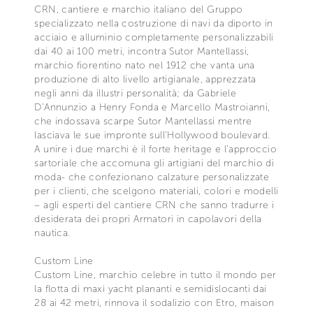
CRN, cantiere e marchio italiano del Gruppo
specializzato nella costruzione di navi da diporto in
acciaio e alluminio completamente personalizzabili
dai 40 ai 100 metri, incontra Sutor Mantellassi,
marchio fiorentino nato nel 1912 che vanta una
produzione di alto livello artigianale, apprezzata
negli anni da illustri personalità; da Gabriele
D’Annunzio a Henry Fonda e Marcello Mastroianni,
che indossava scarpe Sutor Mantellassi mentre
lasciava le sue impronte sull’Hollywood boulevard.
A unire i due marchi è il forte heritage e l’approccio
sartoriale che accomuna gli artigiani del marchio di
moda- che confezionano calzature personalizzate
per i clienti, che scelgono materiali, colori e modelli
– agli esperti del cantiere CRN che sanno tradurre i
desiderata dei propri Armatori in capolavori della
nautica.
Custom Line
Custom Line, marchio celebre in tutto il mondo per
la flotta di maxi yacht plananti e semidislocanti dai
28 ai 42 metri, rinnova il sodalizio con Etro, maison