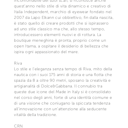
inconfondibile dei suoi scafi, si riconosce anche
quest’anno nello stile di vita dinamico e creativo di
Italia Independent, marchio di eyewear fondato nel
2007 da Lapo Elkann cui obbiettivo, fin dalla nascita,
è stato quello di creare prodotti che si ispirassero
ad uno stile classico ma che, allo stesso tempo,
introducessero elementi nuovi e di rottura. La
boutique meneghina è pronta, proprio come un
open Itama, a ospitare il desiderio di bellezza che
ispira ogni appassionato del mare.
Riva
Lo stile e l’eleganza senza tempo di Riva, mito della
nautica con i suoi 175 anni di storia e una flotta che
spazia da 8 a oltre 90 metri, sposano la creatività e
artigianalità di Dolce&Gabbana. Il connubio tra
queste due icone del Made in Italy si è consolidato
nel corso degli anni, forte di una identità comune e
di una visione che coniugano la spiccata tendenza
all’innovazione con un’attenzione alla seducente
vitalità della tradizione.
CRN