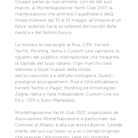
Gruppo partecipi nuovamente, con sei dei suoi
marchi, al MonteNapoleone Yacht Club 2017, la
manifestazione che animerà il quadrilatero della
moda milanese dal 15 al 21 maggio all’insegna di un
felice sodalizio tra le eccellenze del mondo della
nautica e del fashion/luxury.
Le novità e le meraviglie di Riva, CRN, Ferretti
Yachts, Pershing, Itama e Custom Line rapiranno lo
sguardo del pubblico internazionale che frequenta
la capitale del lusso italiano. Ogni marchio sarà
abbinato a illustri maison della moda,
dell’accessoristica e dell’alta orologeria. Questi i
prestigiosi accoppiamenti: Riva e Dolce&Gabbana,
Ferretti Yachts e Piaget, Pershing ed Ermenegildo
Zegna, Itama e Italia Independent, Custom Line ed
Etro, CRN e Sutor Mantellassi.
MonteNapoleone Yacht Club 2017, organizzato da
Associazione MonteNapoleone e patrocinato dal
Comune di Milano, è alla sua terza edizione. Grande
merito del suo successo va a un concept originale
che prevede l’allestimento, nelle più rinomate