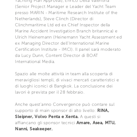
Yachting Plan Approval), Enrico Della Valentina
(Senior Project Manager e Leader del Yacht Team
presso MARIN - Maritime Research Institute of the
Netherlands), Steve Clinch (Director di
Clinchmaritime Ltd ed ex Chief Inspector della
Marine Accident Investigation Branch britannica) e
Ulrich Heinemann (Heinemann Yacht Assessment ed
ex Managing Director dell’International Marine
Certification Institute - IMCI). Il panel sarà moderato
da Lucy Dunn, Content Director di BOAT
International Media.
Spazio alle molte attività in team alla scoperta di
meravigliosi templi, di vivaci mercati caratteristici e
di luoghi iconici di Bangkok. La conclusione dei
lavori è prevista per il 28 febbraio.
Anche quest'anno Convergence può contare sul
supporto di main sponsor di alto livello:
RINA,
Sleipner, Volvo Penta e Xenta.
A questi si
affiancano gli sponsor tecnici
Amare, Asea, MTU,
Nanni, Seakeeper.