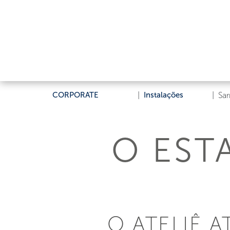
CORPORATE
|
Instalações
|
Sar
O EST
O ATELIÊ 