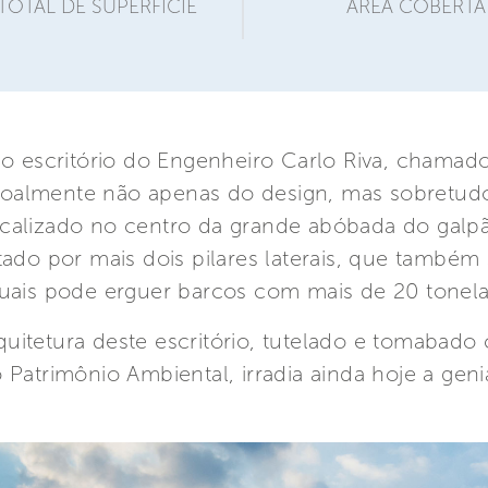
TOTAL DE SUPERFICIE
ÁREA COBERTA
 o escritório do Engenheiro Carlo Riva, chamado
almente não apenas do design, mas sobretudo
á localizado no centro da grande abóbada do ga
tado por mais dois pilares laterais, que també
uais pode erguer barcos com mais de 20 tonela
arquitetura deste escritório, tutelado e tomabad
Patrimônio Ambiental, irradia ainda hoje a geni