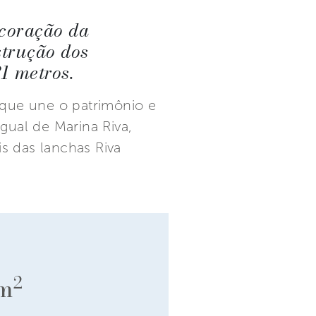
 coração da
strução dos
1 metros.
 que une o patrimônio e
gual de Marina Riva,
is das lanchas Riva
2
m