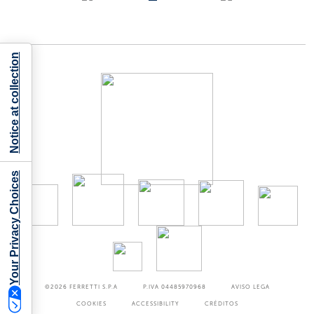
Notice at collection
Your Privacy Choices
©2026
FERRETTI S.P.A
P.IVA 04485970968
AVISO LEGA
COOKIES
ACCESSIBILITY
CRÉDITOS