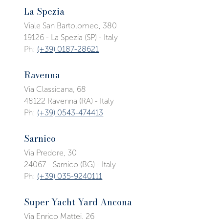
La Spezia
Viale San Bartolomeo, 380
19126 - La Spezia (SP) - Italy
Ph:
(+39) 0187-28621
Ravenna
Via Classicana, 68
48122 Ravenna (RA) - Italy
Ph:
(+39) 0543-474413
Sarnico
Via Predore, 30
24067 - Sarnico (BG) - Italy
Ph:
(+39) 035-9240111
Super Yacht Yard Ancona
Via Enrico Mattei, 26