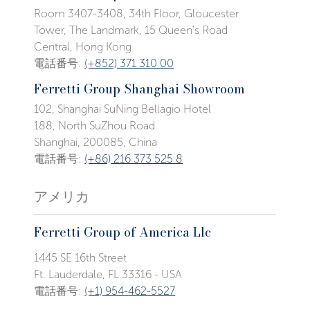
Room 3407-3408, 34th Floor, Gloucester
Tower, The Landmark, 15 Queen's Road
Central, Hong Kong
電話番号:
(+852) 371 310 00
Ferretti Group Shanghai Showroom
102, Shanghai SuNing Bellagio Hotel
188, North SuZhou Road
Shanghai, 200085, China
電話番号:
(+86) 216 373 525 8
アメリカ
Ferretti Group of America Llc
1445 SE 16th Street
Ft. Lauderdale, FL 33316 - USA
電話番号:
(+1) 954-462-5527