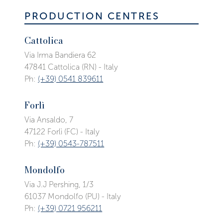
PRODUCTION CENTRES
Cattolica
Via Irma Bandiera 62
47841 Cattolica (RN) - Italy
Ph:
(+39) 0541 839611
Forlì
Via Ansaldo, 7
47122 Forlì (FC) - Italy
Ph:
(+39) 0543-787511
Mondolfo
Via J.J Pershing, 1/3
61037 Mondolfo (PU) - Italy
Ph:
(+39) 0721 956211