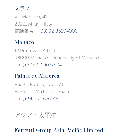
ミラノ
Via Manzoni, 41
20121 Milan - Italy
電話番号:
(+39) 02 83994000
Monaco
17 Boulevard Albert Ier
98000 Monaco - Principality of Monaco
Ph:
(+377) 99 90 53 74
Palma de Maiorca
Puerto Portals, Local 36
Palma de Mallorca - Spain
Ph:
(+34) 971 676143
アジア・太平洋
Ferretti Group Asia Paciﬁc Limited