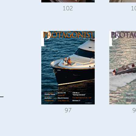
1
102
9
97