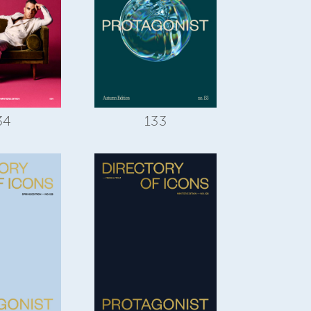
34
133