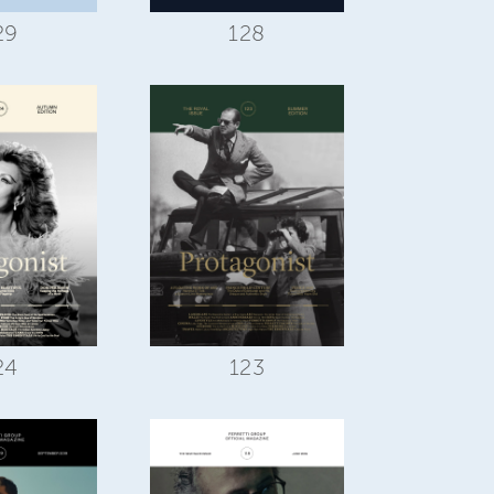
29
128
24
123