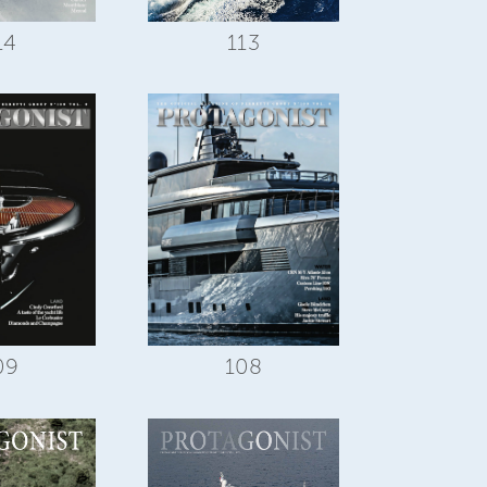
14
113
09
108