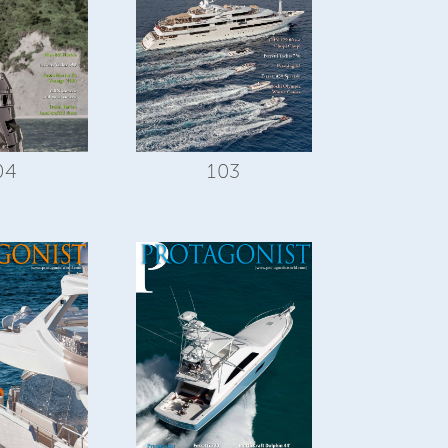
04
103