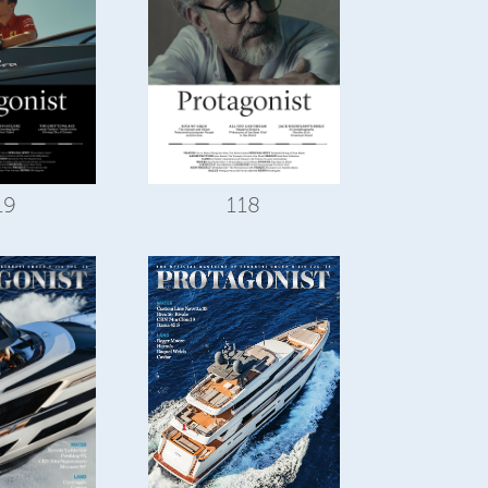
19
118