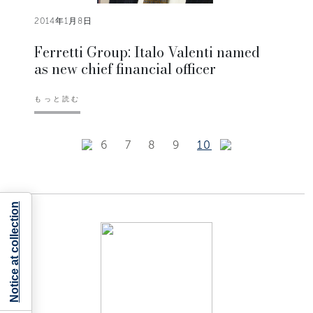
2014年1月8日
Ferretti Group: Italo Valenti named
as new chief financial officer
もっと読む
6
7
8
9
10
Notice at collection