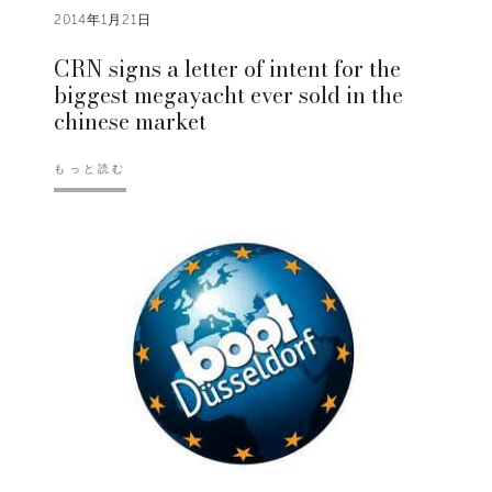
2014年1月21日
CRN signs a letter of intent for the
biggest megayacht ever sold in the
chinese market
もっと読む