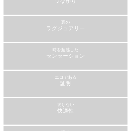
つながり
真の
ラグジュアリー
時を超越した
センセーション
エコである
証明
限りない
快適性