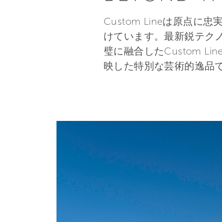
Custom Lineは原
けています。最新鋭テク
璧に融合したCustom 
映した特別な芸術的逸品