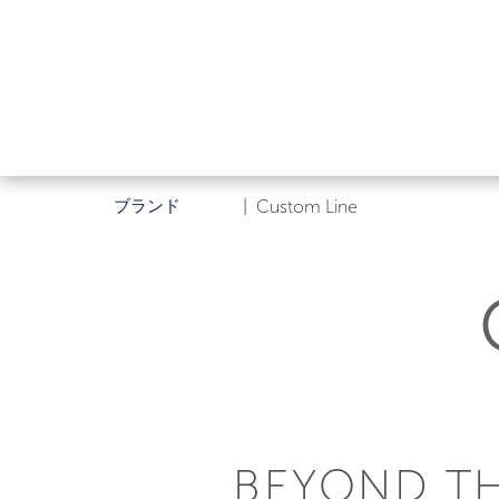
ブランド
|
Custom Line
BEYOND TH