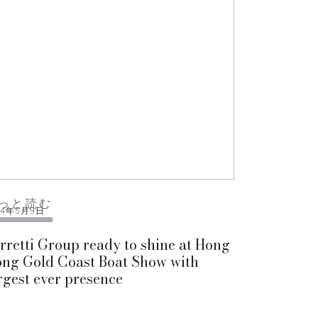
っと読む
14年5月9日
rretti Group ready to shine at Hong
ng Gold Coast Boat Show with
rgest ever presence