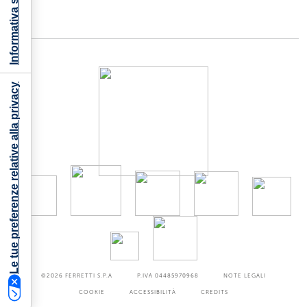
Informativa sulla raccolta
Le tue preferenze relative alla privacy
©2026
FERRETTI S.P.A
P.IVA 04485970968
NOTE LEGALI
COOKIE
ACCESSIBILITÀ
CREDITS