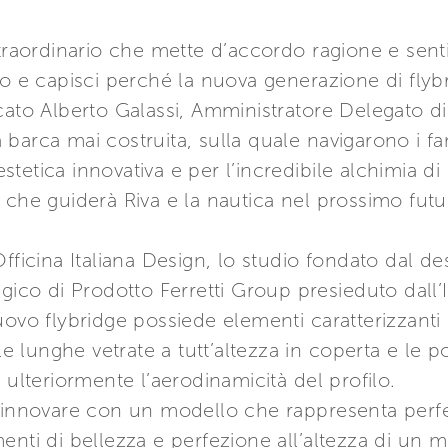
straordinario che mette d’accordo ragione e sen
do e capisci perché la nuova generazione di fly
cato Alberto Galassi, Amministratore Delegato d
barca mai costruita, sulla quale navigarono i f
’estetica innovativa e per l’incredibile alchimia di
 che guiderà Riva e la nautica nel prossimo futu
Officina Italiana Design, lo studio fondato dal d
gico di Prodotto Ferretti Group presieduto dall’In
uovo flybridge possiede elementi caratterizzanti
le lunghe vetrate a tutt’altezza in coperta e le p
 ulteriormente l’aerodinamicità del profilo.
a innovare con un modello che rappresenta per
enti di bellezza e perfezione all’altezza di un