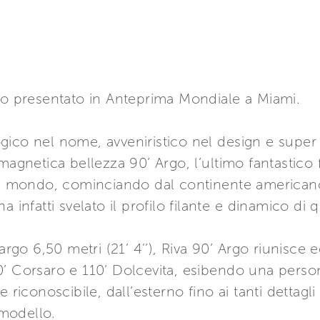
to presentato in Anteprima Mondiale a Miami.
ico nel nome, avveniristico nel design e super 
magnetica bellezza 90’ Argo, l’ultimo fantastico f
 il mondo, cominciando dal continente americano
a infatti svelato il profilo filante e dinamico di
argo 6,50 metri (21’ 4’’), Riva 90’ Argo riunisce e
’ Corsaro e 110’ Dolcevita, esibendo una person
 riconoscibile, dall’esterno fino ai tanti dettagli 
modello.