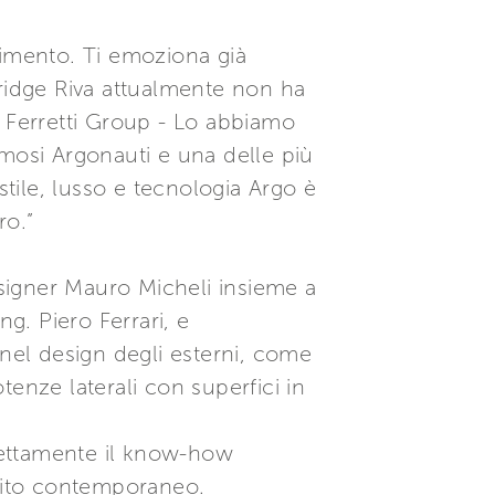
timento. Ti emoziona già
bridge Riva attualmente non ha
i Ferretti Group - Lo abbiamo
amosi Argonauti e una delle più
 stile, lusso e tecnologia Argo è
ro.”
esigner Mauro Micheli insieme a
g. Piero Ferrari, e
 nel design degli esterni, come
otenze laterali con superfici in
fettamente il know-how
 mito contemporaneo.