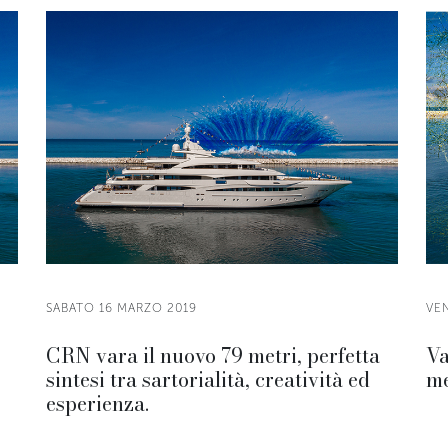
SABATO 16 MARZO 2019
VE
CRN vara il nuovo 79 metri, perfetta
Va
sintesi tra sartorialità, creatività ed
me
esperienza.