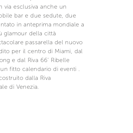
n via esclusiva anche un
obile bar e due sedute, due
esentato in anteprima mondiale a
ù glamour della città
ettacolare passarella del nuovo
to per il centro di Miami, dal
ng e dal Riva 66’ Ribelle
 fitto calendario di eventi .
ostruito dalla Riva
ale di Venezia.