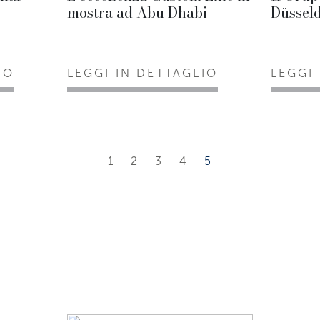
mostra ad Abu Dhabi
Düssel
IO
LEGGI IN DETTAGLIO
LEGGI
1
2
3
4
5