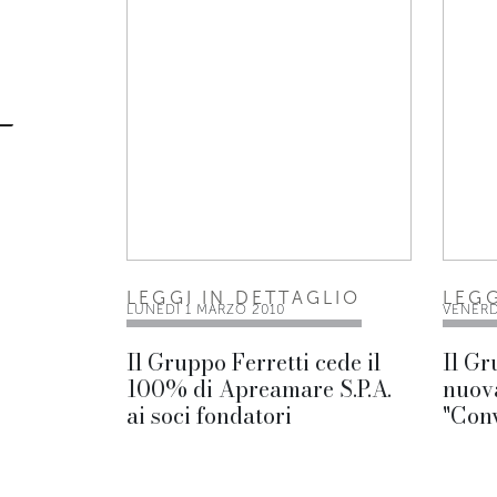
LEGGI IN DETTAGLIO
LEGG
LUNEDÌ 1 MARZO 2010
VENERD
Il Gruppo Ferretti cede il
Il Gr
100% di Apreamare S.P.A.
nuova
ai soci fondatori
"Con