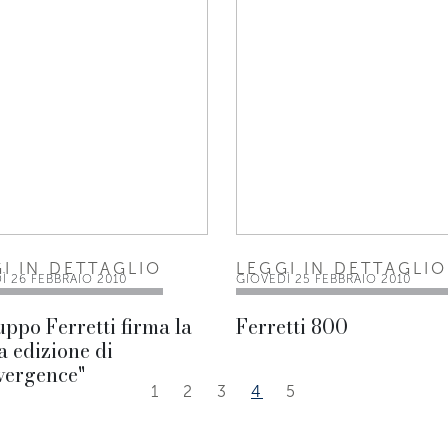
I IN DETTAGLIO
LEGGI IN DETTAGLIO
Ì 26 FEBBRAIO 2010
GIOVEDÌ 25 FEBBRAIO 2010
uppo Ferretti firma la
Ferretti 800
 edizione di
vergence"
1
2
3
4
5