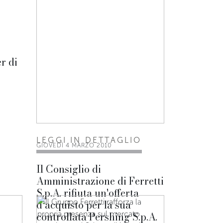
r di
o
LEGGI IN DETTAGLIO
GIOVEDÌ 4 MARZO 2010
Il Consiglio di
Amministrazione di Ferretti
S.p.A. rifiuta un'offerta
d’acquisto per la sua
controllata Pershing S.p.A.