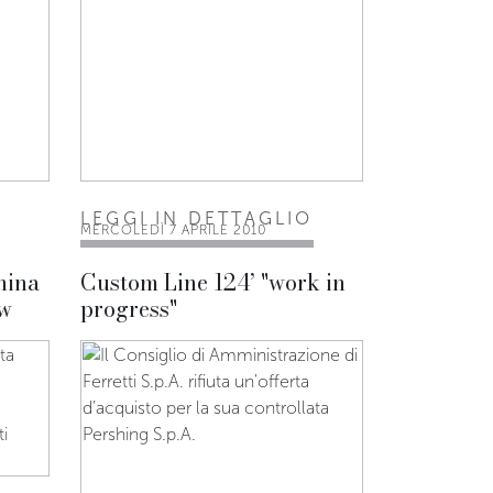
LEGGI IN DETTAGLIO
MERCOLEDÌ 7 APRILE 2010
hina
Custom Line 124’ "work in
ow
progress"