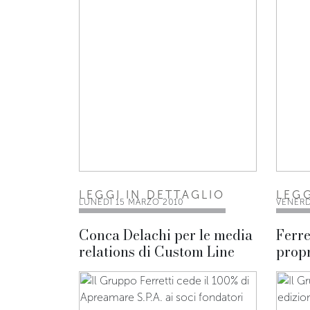
LEGGI IN DETTAGLIO
LEGG
LUNEDÌ 15 MARZO 2010
VENERD
Conca Delachi per le media
Ferre
relations di Custom Line
propr