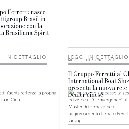
o Ferretti: nasce
ttigroup Brasil in
borazione con la
tà Brasiliana Spirit
I IN DETTAGLIO
LEGGI IN DETTAGLIO
MERCOLEDÌ 7 APRILE 2010
Il Gruppo Ferretti al C
International Boat Sh
presenta la nuova rete
Dealer cinese