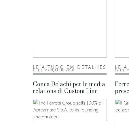
LEIA TUDO EM DETALHES
LEIA
15 DE MARÇO DE 2010
12 DE 
Conca Delachi per le media
Ferre
relations di Custom Line
prese