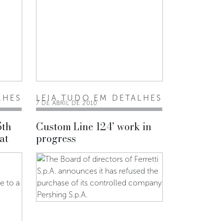
LHES
LEIA TUDO EM DETALHES
7 DE ABRIL DE 2010
5th
Custom Line 124’ work in
at
progress