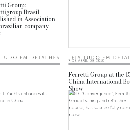
tti Group:
ttigroup Brasil
lished in Association
 brazilian company
t
 TUDO EM DETALHES
LEIA TUDO EM DETA
7 DE ABRIL DE 2010
Ferretti Group at the 1
China International Bo
Show