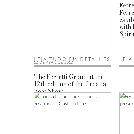
Ferre
Ferre
estab
with
Spiri
LEIA TUDO EM DETALHES
LEIA
12 DE ABRIL DE 2010
The Ferretti Group at the
12th edition of the Croatia
Boat Show