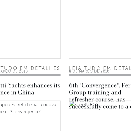
 TUDO EM DETALHES
LEIA TUDO EM DETA
MARÇO DE 2010
8 DE MARÇO DE 2010
tti Yachts enhances its
6th "Convergence", Fer
nce in China
Group training and
refresher course, has
successfully come to a 