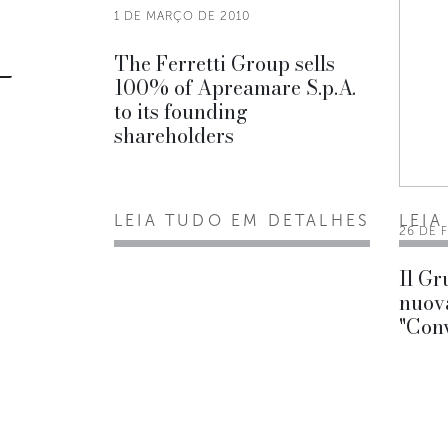
1 DE MARÇO DE 2010
The Ferretti Group sells
100% of Apreamare S.p.A.
to its founding
shareholders
LEIA TUDO EM DETALHES
LEIA
26 DE 
Il Gr
nuova
"Con