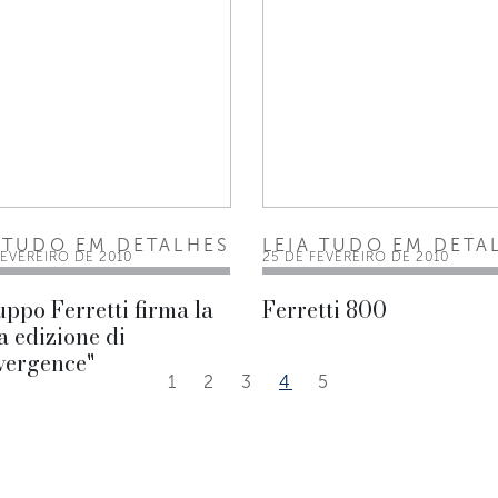
 TUDO EM DETALHES
LEIA TUDO EM DETA
FEVEREIRO DE 2010
25 DE FEVEREIRO DE 2010
uppo Ferretti firma la
Ferretti 800
 edizione di
vergence"
1
2
3
4
5