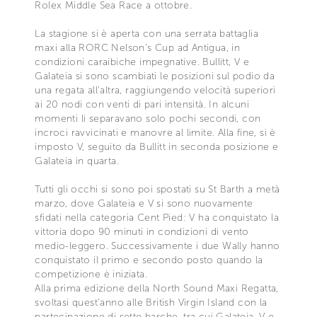
Rolex Middle Sea Race a ottobre.
La stagione si è aperta con una serrata battaglia
maxi alla RORC Nelson’s Cup ad Antigua, in
condizioni caraibiche impegnative. Bullitt, V e
Galateia si sono scambiati le posizioni sul podio da
una regata all’altra, raggiungendo velocità superiori
ai 20 nodi con venti di pari intensità. In alcuni
momenti li separavano solo pochi secondi, con
incroci ravvicinati e manovre al limite. Alla fine, si è
imposto V, seguito da Bullitt in seconda posizione e
Galateia in quarta.
Tutti gli occhi si sono poi spostati su St Barth a metà
marzo, dove Galateia e V si sono nuovamente
sfidati nella categoria Cent Pied: V ha conquistato la
vittoria dopo 90 minuti in condizioni di vento
medio-leggero. Successivamente i due Wally hanno
conquistato il primo e secondo posto quando la
competizione è iniziata.
Alla prima edizione della North Sound Maxi Regatta,
svoltasi quest’anno alle British Virgin Island con la
partecipazione di sette barche, tra cui Galateia, V e