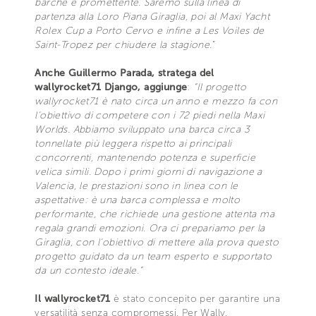
barche è promettente. Saremo sulla linea di
partenza alla Loro Piana Giraglia, poi al Maxi Yacht
Rolex Cup a Porto Cervo e infine a Les Voiles de
Saint-Tropez per chiudere la stagione.
”
Anche Guillermo Parada, stratega del
wallyrocket71 Django, aggiunge
:
“Il progetto
wallyrocket71 è nato circa un anno e mezzo fa con
l’obiettivo di competere con i 72 piedi nella Maxi
Worlds. Abbiamo sviluppato una barca circa 3
tonnellate più leggera rispetto ai principali
concorrenti, mantenendo potenza e superficie
velica simili. Dopo i primi giorni di navigazione a
Valencia, le prestazioni sono in linea con le
aspettative: è una barca complessa e molto
performante, che richiede una gestione attenta ma
regala grandi emozioni. Ora ci prepariamo per la
Giraglia, con l’obiettivo di mettere alla prova questo
progetto guidato da un team esperto e supportato
da un contesto ideale.”
Il wallyrocket71
è stato concepito per garantire una
versatilità senza compromessi. Per Wally,