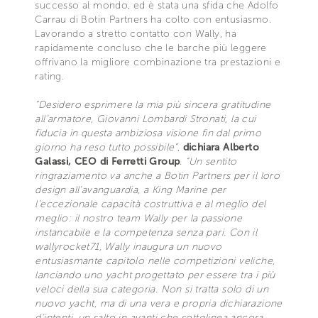
successo al mondo, ed è stata una sfida che Adolfo
Carrau di Botin Partners ha colto con entusiasmo.
Lavorando a stretto contatto con Wally, ha
rapidamente concluso che le barche più leggere
offrivano la migliore combinazione tra prestazioni e
rating.
“Desidero esprimere la mia più sincera gratitudine
all’armatore, Giovanni Lombardi Stronati, la cui
fiducia in questa ambiziosa visione fin dal primo
giorno ha reso tutto possibile”
,
dichiara Alberto
Galassi, CEO di Ferretti Group
.
“Un sentito
ringraziamento va anche a Botin Partners per il loro
design all’avanguardia, a King Marine per
l’eccezionale capacità costruttiva e al meglio del
meglio: il nostro team Wally per la passione
instancabile e la competenza senza pari. Con il
wallyrocket71, Wally inaugura un nuovo
entusiasmante capitolo nelle competizioni veliche,
lanciando uno yacht progettato per essere tra i più
veloci della sua categoria. Non si tratta solo di un
nuovo yacht, ma di una vera e propria dichiarazione
d’intenti, un salto in avanti che sottolinea ancora