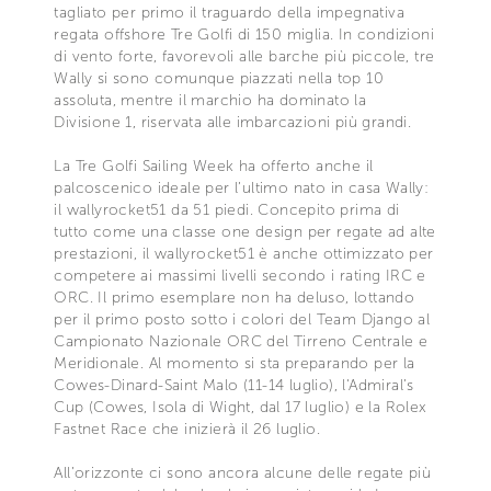
tagliato per primo il traguardo della impegnativa
regata offshore Tre Golfi di 150 miglia. In condizioni
di vento forte, favorevoli alle barche più piccole, tre
Wally si sono comunque piazzati nella top 10
assoluta, mentre il marchio ha dominato la
Divisione 1, riservata alle imbarcazioni più grandi.
La Tre Golfi Sailing Week ha offerto anche il
palcoscenico ideale per l’ultimo nato in casa Wally:
il wallyrocket51 da 51 piedi. Concepito prima di
tutto come una classe one design per regate ad alte
prestazioni, il wallyrocket51 è anche ottimizzato per
competere ai massimi livelli secondo i rating IRC e
ORC. Il primo esemplare non ha deluso, lottando
per il primo posto sotto i colori del Team Django al
Campionato Nazionale ORC del Tirreno Centrale e
Meridionale. Al momento si sta preparando per la
Cowes-Dinard-Saint Malo (11-14 luglio), l'Admiral’s
Cup (Cowes, Isola di Wight, dal 17 luglio) e la Rolex
Fastnet Race che inizierà il 26 luglio.
All’orizzonte ci sono ancora alcune delle regate più