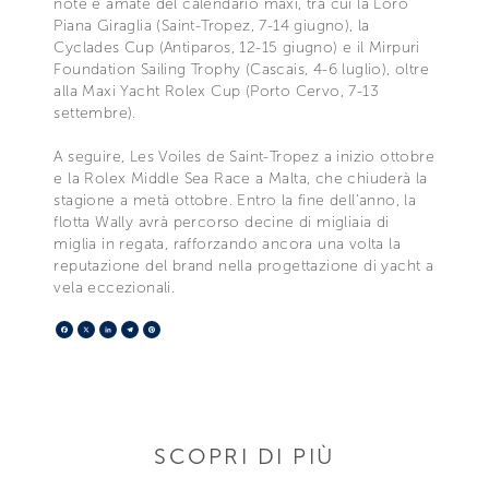
note e amate del calendario maxi, tra cui la Loro
Piana Giraglia (Saint-Tropez, 7-14 giugno), la
Cyclades Cup (Antiparos, 12-15 giugno) e il Mirpuri
Foundation Sailing Trophy (Cascais, 4-6 luglio), oltre
alla Maxi Yacht Rolex Cup (Porto Cervo, 7-13
settembre).
A seguire, Les Voiles de Saint-Tropez a inizio ottobre
e la Rolex Middle Sea Race a Malta, che chiuderà la
stagione a metà ottobre. Entro la fine dell’anno, la
flotta Wally avrà percorso decine di migliaia di
miglia in regata, rafforzando ancora una volta la
reputazione del brand nella progettazione di yacht a
vela eccezionali.
Facebook
X
LinkedIn
Telegram
Pinterest
SCOPRI DI PIÙ