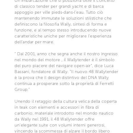
Un’imbarcazione che si posiziona oltre il concetto
di classico tender per grandi yacht e di barca
appoggio per ville pieds-dans-l’eau. Tutto ciò
mantenendo immutate le soluzioni stilistiche che
definiscono la filosofia Wally, sintesi di forma e
funzione, e al tempo stesso introducendo nuove
caratteristiche uniche per migliorare l'esperienza
dell’andar per mare.
" Dal 2001, anno che segna anche il nostro ingresso
nel mondo del motore , il Wallytender è il simbolo
del puro piacere del navigare open-air", dice Luca
Bassani, fondatore di Wally. "Il nuovo 48 Wallytender
è la prova che il design distintivo del DNA Wally
continua a prosperare sotto la proprietà di Ferretti
Group."
Unendo il retaggio della cultura velica della coperta
in teak con elementi e accessori in fibra di
carbonio, materiale introdotto nel mondo nautico
da Wally nel 1991, il 48 Wallytender offre
un’elegante suite con volumi interni generosi,
vincendo la scommessa di alzare il bordo libero