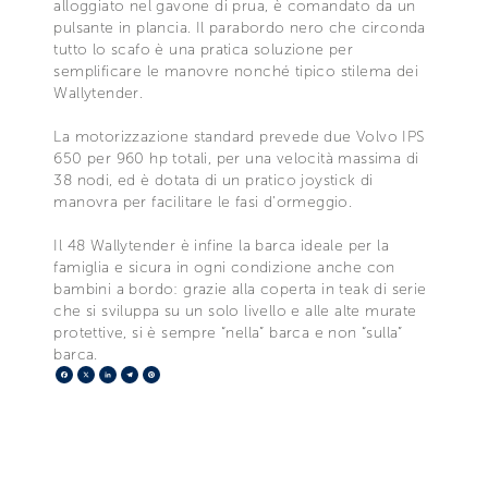
alloggiato nel gavone di prua, è comandato da un
pulsante in plancia. Il parabordo nero che circonda
tutto lo scafo è una pratica soluzione per
semplificare le manovre nonché tipico stilema dei
Wallytender.
La motorizzazione standard prevede due Volvo IPS
650 per 960 hp totali, per una velocità massima di
38 nodi, ed è dotata di un pratico joystick di
manovra per facilitare le fasi d’ormeggio.
Il 48 Wallytender è infine la barca ideale per la
famiglia e sicura in ogni condizione anche con
bambini a bordo: grazie alla coperta in teak di serie
che si sviluppa su un solo livello e alle alte murate
protettive, si è sempre “nella” barca e non “sulla”
barca.
Facebook
X
LinkedIn
Telegram
Pinterest