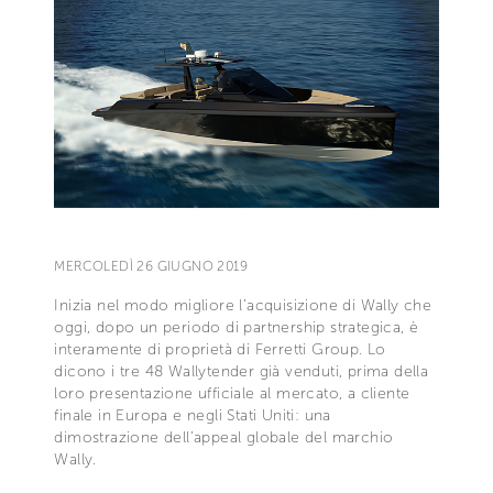
MERCOLEDÌ 26 GIUGNO 2019
Inizia nel modo migliore l’acquisizione di Wally che
oggi, dopo un periodo di partnership strategica, è
interamente di proprietà di Ferretti Group. Lo
dicono i tre 48 Wallytender già venduti, prima della
loro presentazione ufficiale al mercato, a cliente
finale in Europa e negli Stati Uniti: una
dimostrazione dell’appeal globale del marchio
Wally.