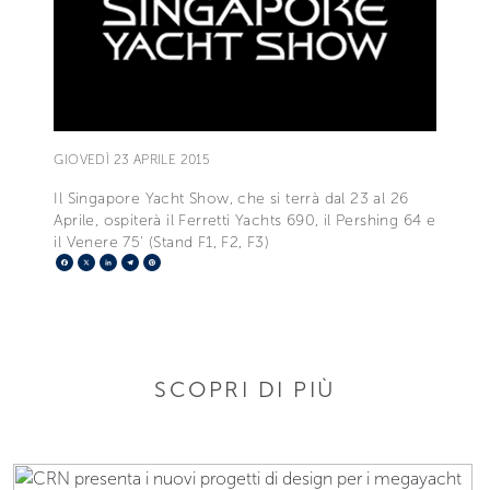
GIOVEDÌ 23 APRILE 2015
Il Singapore Yacht Show, che si terrà dal 23 al 26
Aprile, ospiterà il Ferretti Yachts 690, il Pershing 64 e
il Venere 75' (Stand F1, F2, F3)
Facebook
X
LinkedIn
Telegram
Pinterest
SCOPRI DI PIÙ