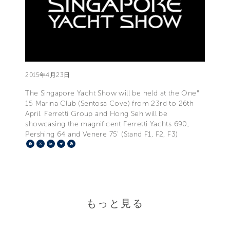
2015年4月23日
The Singapore Yacht Show will be held at the One°
15 Marina Club (Sentosa Cove) from 23rd to 26th
April. Ferretti Group and Hong Seh will be
showcasing the magnificent Ferretti Yachts 690,
Pershing 64 and Venere 75' (Stand F1, F2, F3)
Facebook
X
LinkedIn
Telegram
Pinterest
もっと見る