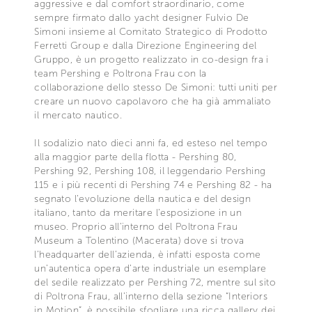
aggressive e dal comfort straordinario, come
sempre firmato dallo yacht designer Fulvio De
Simoni insieme al Comitato Strategico di Prodotto
Ferretti Group e dalla Direzione Engineering del
Gruppo, è un progetto realizzato in co-design fra i
team Pershing e Poltrona Frau con la
collaborazione dello stesso De Simoni: tutti uniti per
creare un nuovo capolavoro che ha già ammaliato
il mercato nautico.
Il sodalizio nato dieci anni fa, ed esteso nel tempo
alla maggior parte della flotta - Pershing 80,
Pershing 92, Pershing 108, il leggendario Pershing
115 e i più recenti di Pershing 74 e Pershing 82 - ha
segnato l’evoluzione della nautica e del design
italiano, tanto da meritare l’esposizione in un
museo. Proprio all’interno del Poltrona Frau
Museum a Tolentino (Macerata) dove si trova
l’headquarter dell’azienda, è infatti esposta come
un’autentica opera d’arte industriale un esemplare
del sedile realizzato per Pershing 72, mentre sul sito
di Poltrona Frau, all’interno della sezione “Interiors
in Motion”, è possibile sfogliare una ricca gallery dei