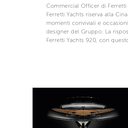
Commercial Officer di Ferretti
Ferretti Yachts riserva alla Ci
momenti conviviali e occasioni 
designer del Gruppo. La rispost
Ferretti Yachts 920, con questo